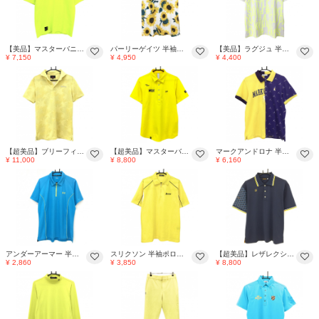
【美品】マスターバニー 半袖ハイネックシャツ 蛍光イエロー 凹凸生地 ロゴ刺しゅう メンズ 5(L) ゴルフウェア MASTER BUNNY EDITION
パーリーゲイツ 半袖ポロシャツ 白×イエロー系×ブラウン系 ひまわり総柄 メンズ 5(L) ゴルフウェア PEARLY GATES
【美品】ラグジュ 半袖ポロシャツ 白×蛍光イエロー系 総柄 メンズ Ｌ ゴルフウェア LUXE/R
¥ 7,150
¥ 4,950
¥ 4,400
【超美品】ブリーフィング 半袖スキッパーシャツ イエロー系 総柄 胸ロゴ メンズ L ゴルフウェア BRIEFING
【超美品】マスターバニー 半袖ポロシャツ イエロー×黒 胸ロゴ 織生地 メンズ 5(L) ゴルフウェア MASTER BUNNY EDITION
マークアンドロナ 半袖ポロシャツ イエロー×パープル スカル刺しゅう メンズ XL ゴルフウェア MARK＆LONA
¥ 11,000
¥ 8,800
¥ 6,160
アンダーアーマー 半袖ポロシャツ ライトブルー×イエロー ハーフジップ 背面メッシュ ロゴ刺しゅう メンズ XL ゴルフウェア UNDER ARMOUR
スリクソン 半袖ポロシャツ イエロー×黒 ハーフジップ ロゴ刺しゅう メンズ LL ゴルフウェア SRIXON
【超美品】レザレクション 半袖ポロシャツ ネイビー×イエロー系 襟・袖口ライン メンズ XL ゴルフウェア Resurrection
¥ 2,860
¥ 3,850
¥ 8,800