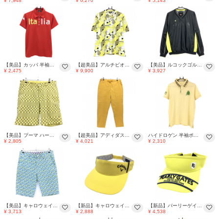
¥ 7,948
¥ 6,270
¥ 5,143
【美品】カッパ 半袖ポロシャツ レッド×白×イエロー 胸ロゴ メンズ M ゴルフウェア Kappa
【超美品】アルチビオ 半袖ポロシャツ イエロー×黒 総柄 メッシュ調 メンズ 48(L) ゴルフウェア 2024年モデル archivio
【美品】ルコックゴルフ 2WAYスニード 黒×イエロー 裏地メッシュ 袖着脱可 ブルゾン メンズ L ゴルフウェア le coq sportif
¥ 2,475
¥ 9,900
¥ 3,927
【美品】プーマ ハーフパンツ イエロー×グレージュ ブロックチェック メンズ 85 ゴルフウェア PUMA
【超美品】アディダス パンツ オレンジイエロー系 後ろウエストゴム＆調節紐 ADICROSS メンズ M ゴルフウェア adidas
ハイドロゲン 半袖ポロシャツ イエロー×グリーン 胸刺しゅう 襟星 メンズ XL ゴルフウェア HYDROGEN
¥ 2,805
¥ 4,021
¥ 2,310
【美品】キャロウェイ ハーフパンツ ブルー×イエロー 花柄 バックロゴ メンズ M ゴルフウェア Callaway
【新品】キャロウェイ サンバイザー イエロー×黒 内側一部総柄 FR ゴルフウェア Callaway
【新品】パーリーゲイツ サンバイザー イエロー×ネイビー つば立体ロゴ刺しゅう FR ゴルフウェア PEARLY GATES
¥ 3,713
¥ 2,888
¥ 4,538