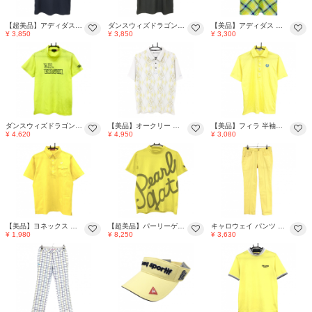
【超美品】アディダス 半袖ポロシャツ ネイビー×イエロー ステッチ ボタンダウン メンズ M/M ゴルフウェア adidas
ダンスウィズドラゴン 半袖ハイネックシャツ グレー×イエロー 前下部メッシュ調 メンズ 2(M) ゴルフウェア Dance With Dragon
【美品】アディダス 半袖ポロシャツ ライムイエロー×ネイビー×グリーン チェック メンズ サイズ表記なし ゴルフウェア adidas
¥ 3,850
¥ 3,850
¥ 3,300
ダンスウィズドラゴン 半袖ハイネックシャツ 蛍光イエロー メッシュ調 ラインストーンロゴ メンズ 2(M) ゴルフウェア Dance With Dragon
【美品】オークリー 半袖ポロシャツ 白×イエロー 前身頃ダイヤ柄 メンズ L ゴルフウェア Oakley
【美品】フィラ 半袖ポロシャツ イエロー ロゴ刺しゅう メンズ M ゴルフウェア FILA GOLF
¥ 4,620
¥ 4,950
¥ 3,080
【美品】ヨネックス 半袖ポロシャツ イエロー ストライプ地模様 ロゴ刺しゅう ボタンダウン メンズ M ゴルフウェア YONEX
【超美品】パーリーゲイツ 半袖ハイネックシャツ イエロー×ネイビー フロントビッグロゴ メンズ 4(M) ゴルフウェア PEARLY GATES
キャロウェイ パンツ イエロー 後ろロゴ メンズ M ゴルフウェア Callaway
¥ 1,980
¥ 8,250
¥ 3,630