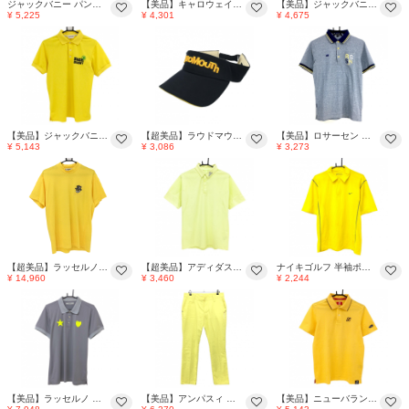
ジャックバニー パンツ イエロー×ネイビー ブロックチェック ストレッチ メンズ 4(M) ゴルフウェア Jack Bunny
【美品】キャロウェイ 半袖ポロシャツ 白×イエロー 総柄 メンズ LL ゴルフウェア Callaway
【美品】ジャックバニー 半袖ポロシャツ イエロー×黒 織生地 ロゴ刺しゅう メンズ 4(M) ゴルフウェア Jack Bunny
¥ 5,225
¥ 4,301
¥ 4,675
【美品】ジャックバニー 半袖ポロシャツ イエロー×黒 ロゴプリント メンズ 4(M) ゴルフウェア Jack Bunny
【超美品】ラウドマウス サンバイザー ネイビー×イエロー 立体ロゴ刺しゅう ゴルフウェア LOUDMOUTH
【美品】ロサーセン 半袖ポロシャツ 杢ネイビー系×イエロー系 襟・袖口ライン 胸ポケット付 メンズ M ゴルフウェア Rosasen
¥ 5,143
¥ 3,086
¥ 3,273
【超美品】ラッセルノ 半袖ハイネックシャツ イエロー×黒 バックロゴ ルチャマスク メンズ 5(L) ゴルフウェア 2025年モデル RUSSELUNO
【超美品】アディダス 半袖ポロシャツ イエロー 上部地模様 襟ロゴ メンズ L ゴルフウェア adidas
ナイキゴルフ 半袖ポロシャツ イエローステッチ ハーフジップ メンズ M ゴルフウェア NIKE
¥ 14,960
¥ 3,460
¥ 2,244
【美品】ラッセルノ 半袖ポロシャツ グレー×蛍光イエロー 襟ニット バックプリント メンズ 5(L) ゴルフウェア RUSSELUNO
【美品】アンパスィ パンツ イエロー ロゴ刺しゅう ストレッチ メンズ 92 ゴルフウェア and per se
【美品】ニューバランスゴルフ 半袖ポロシャツ イエロー×ネイビー 袖スニーカーワッペン メンズ 6(XL) ゴルフウェア New Balance