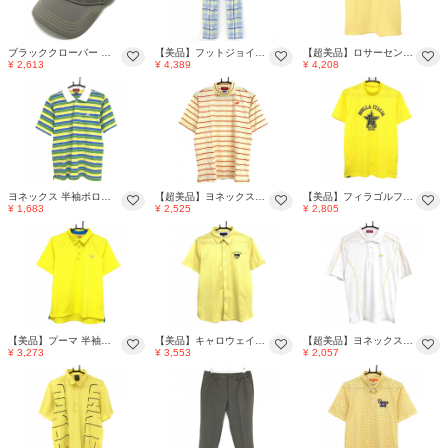
ブラッククローバー キャップ グレー系×ライトイエロー系 フロント立体ロゴ L/XL ゴルフウェア BLACK CLOVER
【美品】フットジョイ パンツ ブルーア×イエロー チェック 薄手 メンズ 31 ゴルフウェア FootJoy
【超美品】ロサーセン 半袖ポロシャツ 杢イエロー 襟裏ジグザグ柄 ロゴ メンズ M ゴルフウェア Rosasen
¥ 2,613
¥ 4,389
¥ 4,208
ヨネックス 半袖ポロシャツ ライトグリーン×イエロー×ブルー ボーダー VERYCOOL メンズ L ゴルフウェア YONEX
【超美品】ヨネックス 半袖ハイネックシャツ イエロー×白×オレンジ ボーダー VERYCOOL メンズ L ゴルフウェア YONEX
【美品】フィラゴルフ 半袖ハイネックシャツ イエロー×ブルー 地模様 ロゴプリント メンズ M ゴルフウェア le coq sportif
¥ 1,683
¥ 2,525
¥ 2,805
【美品】プーマ 半袖ポロシャツ イエロー×ライトブルー ロゴ刺しゅう 背面一部・袖下メッシュ メンズ L ゴルフウェア PUMA
【美品】キャロウェイ 半袖シャツ イエロー×白 花柄 メンズ L ゴルフウェア Callaway
【超美品】ヨネックス 半袖ポロシャツ 白×イエロー パイピングイエロー ロゴ刺しゅう メンズ L ゴルフウェア YONEX
¥ 3,273
¥ 3,553
¥ 2,057