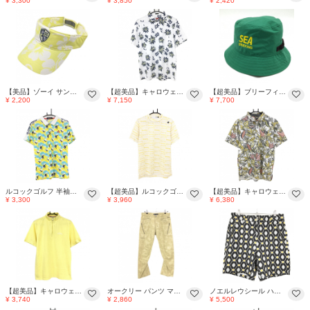
¥ 3,300
¥ 3,850
¥ 2,420
【美品】ゾーイ サンバイザー ライムイエロー×白 ハイビスカス総柄 額・つば薄汚れ ゴルフウェア ZOY
【超美品】キャロウェイ レッドレーベル 半袖ポロシャツ 白×ネイビー×イエロー 総柄 花 Slim-Fit メンズ LL ゴルフウェア Callaway
【超美品】ブリーフィング ハット ロゴイエロー 内側メッシュ ゴルフウェア BRIEFING
¥ 2,200
¥ 7,150
¥ 7,700
ルコックゴルフ 半袖ポロシャツ 白×イエロー×ライトブルー 総柄 胸ロゴ メンズ L ゴルフウェア le coq sportif
【超美品】ルコックゴルフ 半袖ハイネックシャツ 白×スモーキーイエロー 英字ロゴ総柄 メンズ LL ゴルフウェア le coq sportif
【超美品】キャロウェイ 半袖ポロシャツ 白×ダークグレー×イエロー 花柄 メンズ LL ゴルフウェア Callaway
¥ 3,300
¥ 3,960
¥ 6,380
【超美品】キャロウェイ 半袖ハイネックシャツ イエロー ハーフジップ DRYSPORT ロゴ白 メンズ L ゴルフウェア Callaway
オークリー パンツ マスタードイエロー 総柄 ジップポケット ティー装着可 立体裁断 メンズ 36 ゴルフウェア Oakley
ノエルレウシール ハーフパンツ 黒×ライトグレー×イエロー 総柄 ストレッチ ジップポケット メンズ 3 ゴルフウェア NOEL REUSSIR
¥ 3,740
¥ 2,860
¥ 5,500