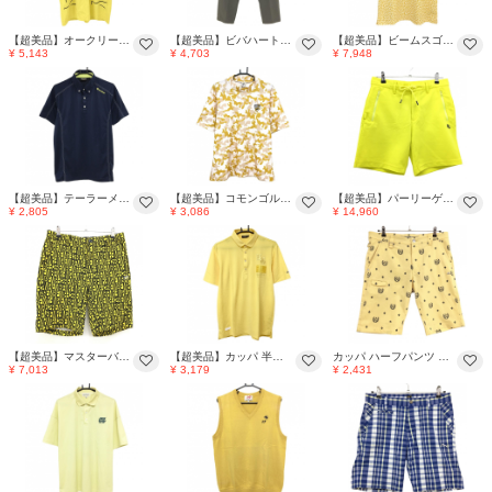
【超美品】オークリー 半袖ポロシャツ イエロー×ネイビー ビッグロゴプリント 織生地 背面プリント メンズ XL ゴルフウェア Oakley
【超美品】ビバハート パンツ ダークブラウン×蛍光イエロー ロゴ刺しゅう ウエストゴム ストレッチ メンズ 85 ゴルフウェア VIVA HEART
【超美品】ビームスゴルフ 半袖ポロシャツ イエロー×ブラウン 花総柄 ロゴ刺しゅう ボタンダウン メンズ M ゴルフウェア BEAMS GOLF
¥ 5,143
¥ 4,703
¥ 7,948
【超美品】テーラーメイド 半袖ポロシャツ ネイビー×イエロー ボタンダウン ステッチ ロゴ刺しゅう メンズ L ゴルフウェア TaylorMade
【超美品】コモンゴルフ 半袖ハイネックシャツ 白×マスタードイエロー カモフラ柄 メンズ XXXL ゴルフウェア 大きいサイズ COMON GOLF
【超美品】パーリーゲイツ ハーフパンツ イエロー ストレッチ ウエストゴム メンズ 4(M) ゴルフウェア 2023年モデル PEARLY GATES
¥ 2,805
¥ 3,086
¥ 14,960
【超美品】マスターバニー ハーフパンツ イエロー×黒 ロゴ総柄 メンズ 4(M) ゴルフウェア MASTER BUNNY EDITION
【超美品】カッパ 半袖ポロシャツ イエロー ロゴ刺しゅう メンズ LL ゴルフウェア Kappa
カッパ ハーフパンツ イエロー×ネイビー 総柄 立体ロゴ メンズ 85 ゴルフウェア Kappa
¥ 7,013
¥ 3,179
¥ 2,431