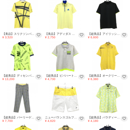
【美品】スリクソンバイデサント 半袖ハイネックシャツ イエロー×ネイビー系×グレー 前身頃柄 メンズ M ゴルフウェア SRIXON
【美品】アディダス 半袖ハイネックシャツ ライトイエロー×ブルー ハーフジップ 肩3ライン メンズ M/M ゴルフウェア adidas
【超美品】アイリッシュマン 半袖ハイネックシャツ 黒×蛍光イエロー 3Dロゴ バックプリント メンズ M ゴルフウェア IRISHMAN
¥ 3,520
¥ 2,750
¥ 6,600
【超美品】ディセンバーメイ 半袖ハイネックシャツ 蛍光イエロー×黒 英字総柄 メンズ L ゴルフウェア 2024年モデル DECEMBERMAY
【超美品】ビバハート 半袖ポロシャツ 杢ライトグレー×蛍光イエロー 襟・袖口・裾メッシュ メンズ 48(M) ゴルフウェア VIVA HEART
【超美品】オークリー 半袖ポロシャツ イエロー系×グレー 総柄地模様 袖下メッシュ ロゴ刺しゅう メンズ XL ゴルフウェア Oakley
¥ 13,200
¥ 4,730
¥ 6,380
【超美品】パーリーゲイツ パンツ グレー×ネイビー×イエロー チェック ストレッチ メンズ 6(XL) ゴルフウェア PEARLY GATES
ニューバランスゴルフ ハーフパンツ イエロー×白 バイカラー ストレッチ メンズ 6(XL) ゴルフウェア New Balance
【超美品】パラディーゾ 半袖ポロシャツ ミントグリーン×イエロー系 リーフ総柄 メンズ L ゴルフウェア Paradiso
¥ 7,700
¥ 4,620
¥ 4,180