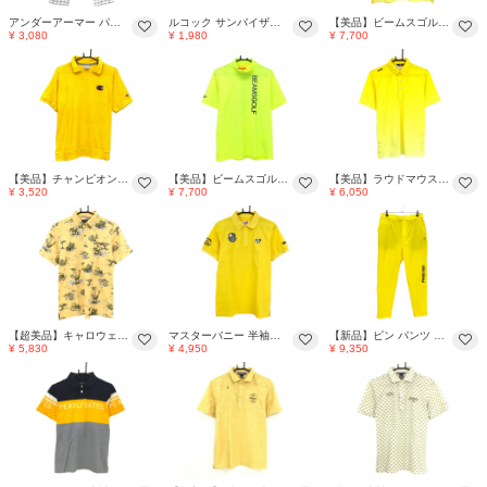
アンダーアーマー パンツ 白×イエロー×ネイビー チェック メンズ MD ゴルフウェア UNDER ARMOUR
ルコック サンバイザー イエロー×ネイビー 立体ロゴ刺しゅう F(55-57㎝) ゴルフウェア le coq sportif
【美品】ビームスゴルフ 半袖ハイネックシャツ イエロー×白 メンズ M ゴルフウェア BEAMS GOLF
¥ 3,080
¥ 1,980
¥ 7,700
【美品】チャンピオン 襟付き半袖シャツ イエロー パイル地 胸元ロゴ 袖ワッペン メンズ LARGE ゴルフウェア Champion
【美品】ビームスゴルフ 半袖ハイネックシャツ 蛍光イエロー ロゴプリント メンズ M ゴルフウェア BEAMS GOLF
【美品】ラウドマウス 半袖ポロシャツ イエロー グラデーション ロゴ メンズ M ゴルフウェア LOUDMOUTH
¥ 3,520
¥ 7,700
¥ 6,050
【超美品】キャロウェイ 半袖ポロシャツ イエロー×グレー 総柄 動物 ロゴ刺しゅう メンズ M ゴルフウェア Callaway
マスターバニー 半袖ポロシャツ イエロー ワッペン メンズ 4(M) ゴルフウェア MASTER BUNNY EDITION
【新品】ピン パンツ イエロー ストレッチ ウエスト一部ゴム サイドロゴ メンズ LL ゴルフウェア PING
¥ 5,830
¥ 4,950
¥ 9,350