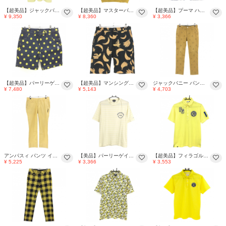
【超美品】ジャックバニー 半袖ポロシャツ イエロー×グリーン 背面ラビット メンズ 5(L) ゴルフウェア 2025年モデル Jack Bunny
【超美品】マスターバニー ニットベスト マスタードイエロー コットン100％ メンズ 6(XL) ゴルフウェア MASTER BUNNY EDITION
【超美品】プーマ ハーフパンツ ブルー×白×ライトイエロー チェック メンズ 79 ゴルフウェア PUMA
¥ 9,350
¥ 8,360
¥ 3,366
【超美品】パーリーゲイツ ハーフパンツ 黒×イエロー デニム ニコちゃん総柄 スマイル メンズ 5(L) ゴルフウェア PEARLY GATES
【超美品】マンシングウェア ハーフパンツ 黒×オレンジイエロー バナナ柄 後ろウエストゴム メンズ M ゴルフウェア Munsingwear
ジャックバニー パンツ イエロー系×ダークグレー 総柄 バックロゴ メンズ 4(M) ゴルフウェア Jack Bunny
¥ 7,480
¥ 5,143
¥ 4,703
アンパスィ パンツ イエロー×白 総柄 表微起毛 メンズ 85 ゴルフウェア and per se
【美品】パーリーゲイツ Tシャツ ライトイエロー ボーダー メンズ 4(M) ゴルフウェア PEARLY GATES
【超美品】フィラゴルフ 半袖ポロシャツ イエロー×ネイビー ロゴ刺しゅう ボタンダウン メンズ M ゴルフウェア FILA GOLF
¥ 5,225
¥ 3,366
¥ 3,553