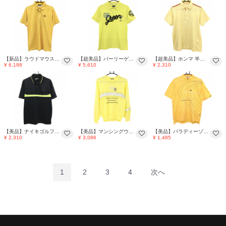
【新品】ラウドマウス 半袖ポロシャツ オレンジイエロー×白 ドット メンズ L ゴルフウェア LOUDMOUTH
【超美品】パーリーゲイツ 半袖ポロシャツ イエロー ロゴワッペン メンズ 4(M) ゴルフウェア PEARLY GATES
【超美品】ホンマ 半袖ポロシャツ イエロー×レッド 肩ロゴ刺しゅう メンズ M ゴルフウェア HONMA
¥ 6,188
¥ 5,610
¥ 2,310
【美品】ナイキゴルフ 半袖ポロシャツ 黒×蛍光イエロー 胸元ロゴ メンズ XL ゴルフウェア NIKE
【美品】マンシングウェア セーター ライトイエロー 一部シアー素材 ロゴ ペンギン刺しゅう メンズ M ゴルフウェア Munsingwear
【美品】パラディーゾ 半袖ハイネックシャツ イエロー×ネイビー ハーフジップ メンズ M ゴルフウェア Paradiso
¥ 2,310
¥ 3,086
¥ 1,485
1
2
3
4
次へ