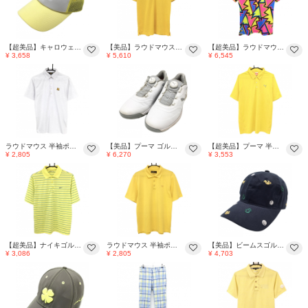
【超美品】キャロウェイ メッシュキャップ イエロー×白 ハート FR ゴルフウェア 2025年モデル Callaway
【美品】ラウドマウス 半袖ポロシャツ イエロー ブロックチェック ボタンダウン メンズ M ゴルフウェア LOUDMOUTH
【超美品】ラウドマウス 半袖ポロシャツ 蛍光ピンク×イエロー×ブルー ネオンクリスタル 総柄 メンズ M ゴルフウェア LOUDMOUTH
¥ 3,658
¥ 5,610
¥ 6,545
ラウドマウス 半袖ポロシャツ 白×イエロー シャガデリック 地模様 ボタンダウン メンズ M ゴルフウェア LOUDMOUTH
【美品】プーマ ゴルフシューズ 白×グレー×イエロー 377526-01 プロアダプト アルファキャット 2.0 メンズ 26.0 ゴルフウェア PUMA
【超美品】プーマ 半袖ポロシャツ イエロー 背面メッシュボーダー ロゴ刺しゅう メンズ US-L ゴルフウェア PUMA
¥ 2,805
¥ 6,270
¥ 3,553
【超美品】ナイキゴルフ 半袖ポロシャツ イエロー×グリーン ボーダー FITDRY メンズ M ゴルフウェア NIKE
ラウドマウス 半袖ポロシャツ イエロー 無地 ロゴ刺しゅう メンズ M ゴルフウェア LOUDMOUTH
【美品】ビームスゴルフ キャップ ネイビー×グリーン×イエロー 総柄刺しゅう リス ゴルフウェア BEAMS GOLF
¥ 3,086
¥ 2,805
¥ 4,703