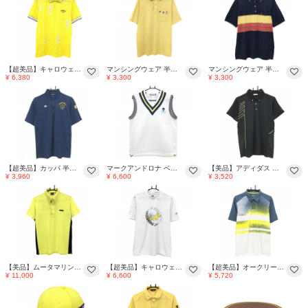
【超美品】キャロウェイ 半袖ポロシャツ イエロー×白 総柄・ストライプ ロゴ刺しゅう メンズ L ゴルフウェア Callaway
マンシングウェア 半袖ポロシャツ ライトイエロー 襟ボーダー メンズ LA ゴルフウェア Munsingwear
マンシングウェア 半袖ポロシャツ ネイビー×イエロー×オレンジ 胸元ライン メンズ L ゴルフウェア Munsingwear
¥ 6,380
¥ 3,300
¥ 3,300
【超美品】カッパ 半袖ハイネックシャツ ネイビー×イエロー ハーフジップ ストレッチ メンズ 0(XL) ゴルフウェア Kappa
マークアンドロナ ベスト 白×ネイビー×蛍光イエロー メッシュ調 Vネック スカル メンズ 48(L) ゴルフウェア MARK＆LONA
【美品】アディダス 半袖ポロシャツ 黒×イエロー ロゴプリント ボタンダウン メンズ M/M ゴルフウェア adidas
¥ 3,960
¥ 6,600
¥ 3,520
【美品】ムータマリン 半袖ポロシャツ イエロー×ネイビー系 ロゴシリコン サイド切替 ボタンダウン メンズ M ゴルフウェア muta
【超美品】キャロウェイ×Disney 半袖ハイネックシャツ 白×イエロー トイストーリー メンズ LL ゴルフウェア 2023年モデル Callaway
【超美品】オークリー 半袖ポロシャツ グレー×イエロー×白 腹部ライン HAPUNA メンズ M/M ゴルフウェア Oakley
¥ 11,000
¥ 6,600
¥ 5,720