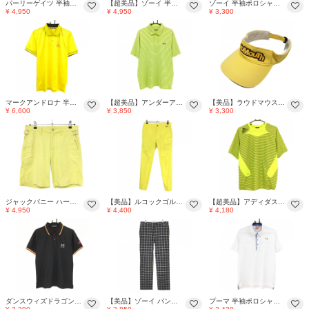
パーリーゲイツ 半袖ポロシャツ ネイビー×イエロー×グレー 胸ロゴ メンズ 4(M) ゴルフウェア PEARLY GATES
【超美品】ゾーイ 半袖ポロシャツ イエロー系 花柄地模様 胸刺しゅう メンズ 2(M) ゴルフウェア ZOY
ゾーイ 半袖ポロシャツ 白×イエロー×グリーン 花柄風 メンズ 1(S) ゴルフウェア ZOY
¥ 4,950
¥ 4,950
¥ 3,300
マークアンドロナ 半袖ポロシャツ イエロー スカル地模様 総柄 ラインストーン メンズ 50(XL) ゴルフウェア MARK＆LONA
【超美品】アンダーアーマー 半袖ポロシャツ 蛍光イエロー×黒 ボーダー 胸元ロゴ メンズ XXL ゴルフウェア 大きいサイズ UNDER ARMOUR
【美品】ラウドマウス サンバイザー イエロー×黒 立体ロゴ刺しゅう ゴルフウェア LOUDMOUTH
¥ 6,600
¥ 3,850
¥ 3,300
ジャックバニー ハーフパンツ イエロー系 ストレッチ メンズ 4(M) ゴルフウェア Jack Bunny
【美品】ルコックゴルフ パンツ イエロー 地模様 ストレッチ メンズ 79 ゴルフウェア le coq sportif
【超美品】アディダス 半袖スニード イエロー×黒系 ボーダー 星柄地模様 一部メッシュ 薄手 ブルゾン メンズ M ゴルフウェア adidas
¥ 4,950
¥ 4,400
¥ 4,180
ダンスウィズドラゴン 半袖ポロシャツ 黒×レッド×イエロー チビドラ 襟・袖ライン メンズ 3(L) ゴルフウェア Dance With Dragon
【美品】ゾーイ パンツ グレー×ダークグレー×ライトイエロー チェック メンズ 85 ゴルフウェア ZOY
プーマ 半袖ポロシャツ 白×イエロー ロゴ刺しゅう 背面プリント メンズ US-S ゴルフウェア PUMA