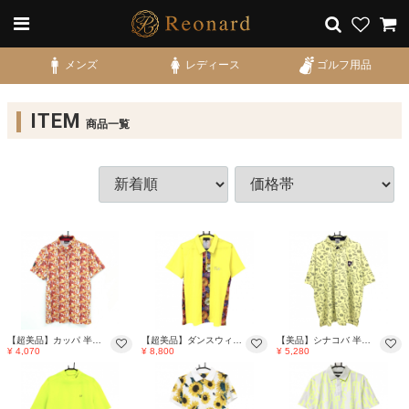
メンズ
レディース
ゴルフ用品
ITEM
商品一覧
【超美品】カッパ 半袖ポロシャツ オレンジ×イエロー 総柄 ボタンダウン メンズ O(XL) ゴルフウェア Kappa
【超美品】ダンスウィズドラゴン 半袖ポロシャツ イエロー×レッド系×パープル系 一部柄 メンズ 3(L) ゴルフウェア Dance With Dragon
【美品】シナコバ 半袖ポロシャツ イエロー×ネイビー 英字総柄 ロゴ メンズ 4L ゴルフウェア 大きいサイズ SINA COVA
¥ 4,070
¥ 8,800
¥ 5,280