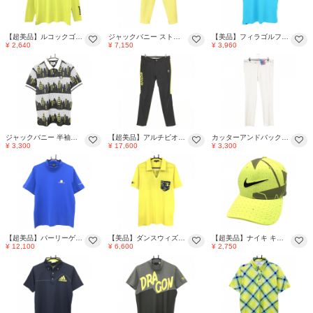
【超美品】ルコックゴルフ ハイネックインナーシャツ イエロー ストレッチ メンズ M ゴルフウェア le coq sportif
ジャックバニー ストレッチパンツ イエロー エンボスロゴ メンズ 5(L) ゴルフウェア 2025年モデル Jack Bunny
【美品】フィラゴルフ 半袖ポロシャツ ライトブルー×イエロー ボタンダウン ロゴワッペン 袖刺しゅう メンズ M ゴルフウェア FILA GOLF
¥ 2,640
¥ 7,150
¥ 3,960
ジャックバニー 半袖ポロシャツ 白×黒×イエロー ビル総柄 ドット ラバーワッペン メンズ 6(XL) ゴルフウェア Jack Bunny
【超美品】アルチビオ パンツ 黒×イエロー サイドライン ストレッチ メンズ 50(XL) ゴルフウェア archivio
カッターアンドバック ストレッチパンツ 白×ネイビー×イエロー 一部柄 紙タグ付 メンズ 96 ゴルフウェア CUTTER＆BUCK
¥ 3,300
¥ 17,600
¥ 3,300
【超美品】パーリーゲイツゴルフ 半袖ハイネックシャツ ブルー×イエロー ニコちゃん メンズ M ゴルフウェア 2024年モデル PEARLY GATES
【美品】ダンスウィズドラゴン 半袖スキッパーシャツ イエロー×ブルー バックプリント メンズ 3(L) ゴルフウェア Dance With Dragon
【超美品】ナイキ キャップ イエロー×カーキ ドット DRI-FIT ゴルフウェア NIKE
¥ 12,100
¥ 6,600
¥ 2,750