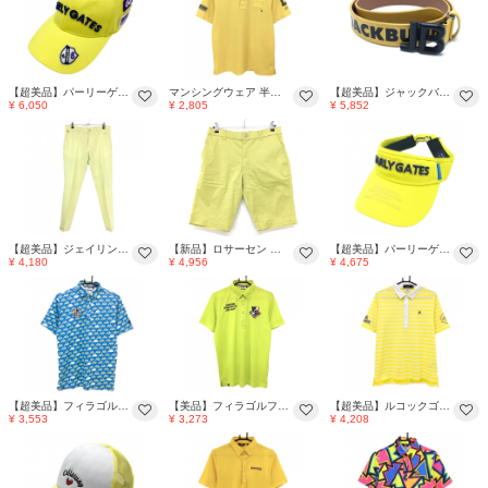
【超美品】パーリーゲイツ キャップ イエロー×ネイビー つば裏PG FUTUREニコちゃん 汗取りパッド FR ゴルフウェア PEARLY GATES
マンシングウェア 半袖ポロシャツ イエロー ロゴワッペン メンズ L ゴルフウェア Munsingwear
【超美品】ジャックバニー トップ式ベルト イエロー×黒 ロゴ総柄 メンズ ゴルフウェア Jack Bunny
¥ 6,050
¥ 2,805
¥ 5,852
【超美品】ジェイリンドバーグ パンツ ライトイエロー ストレッチ メンズ 31/30 ゴルフウェア J．LINDEBERG
【新品】ロサーセン ハーフパンツ ライムイエロー系 ストレッチ 無地 メンズ 85 ゴルフウェア Rosasen
【超美品】パーリーゲイツ サンバイザー イエロー×ネイビー つば刺しゅう 汗取りパッド FR ゴルフウェア PEARLY GATES
¥ 4,180
¥ 4,956
¥ 4,675
【超美品】フィラゴルフ 半袖ポロシャツ ライトブルー×ライトイエロー 英字ロゴ総柄 胸ロゴ メンズ M ゴルフウェア FILA GOLF
【美品】フィラゴルフ 半袖ポロシャツ ライムイエロー系 ダイヤ柄 ボタンダウン メンズ L ゴルフウェア FILA GOLF
【超美品】ルコックゴルフ 半袖ポロシャツ イエロー×白 ボーダー ロゴ刺しゅう ワッペン メンズ M ゴルフウェア le coq sportif
¥ 3,553
¥ 3,273
¥ 4,208