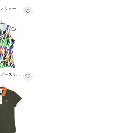
キスオンザグリーン ショートパンツ 白×オレンジ×ライトピンク 花柄 レディース M ゴルフウェア kiss on the green
マークアンドロナ ノースリーブポロシャツ オレンジ×ライトグリーン×白 英字総柄 ボーダー レディース 38(M) ゴルフウェア MARK＆LONA