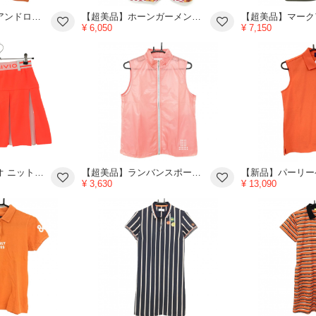
【超美品】マークアンドロナ ノースリーブポロシャツ オレンジ×レッド ダメージ加工スカル レディース 38(M) ゴルフウェア MARK＆LONA
【超美品】ホーンガーメント 半袖ポロシャツ レッドピンク系×白×オレンジ ギザギザボーダー 花柄 レディース M ゴルフウェア MARK＆LONA
¥ 6,050
¥ 7,150
【美品】アルチビオ ニットプリーツスカート 蛍光オレンジ×白 ストレッチ ウエストゴム レディース 38(M) ゴルフウェア archivio
【超美品】ランバンスポール アウターベスト コーラルオレンジ ナイロン100％ メッシュ裏地 レディース 40(L) ゴルフウェア LANVIN SPORT
¥ 3,630
¥ 13,090