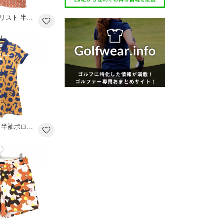
【超美品】タイトリスト 半袖ポロシャツ 白×オレンジ 総柄 袖ロゴ レディース M ゴルフウェア TITLEIST
ホーンガーメント 半袖ポロワンピース ネイビー×オレンジ系 総柄 マークアンドロナ レディース 38(M) ゴルフウェア MARK＆LONA