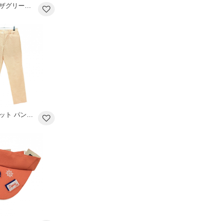
【新品】キスオンザグリーン 半袖ポロシャツ オレンジ×白 フロントロゴ 接触冷感 UVカット レディース L ゴルフウェア kiss on the green
【超美品】アダバット パンツ 白×オレンジ 総柄 千鳥格子風 ストレッチ レディース 38(M) ゴルフウェア adabat