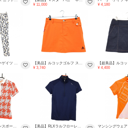
¥ 11,000
¥ 4,180
【超美品】パーリーゲイツ ストレッチパンツ 白×ネイビー×オレンジ 英字総柄 星柄ニコちゃん レディース 0(S) ゴルフウェア PEARLY GATES
【美品】ルコックゴルフ スカート オレンジ×ネイビー ロゴプリント レディース 13 ゴルフウェア le coq sportif
¥ 3,740
¥ 4,400
【超美品】ランバンスポール 半袖ポロシャツ ライトグレー×オレンジ 総柄 立体ロゴ レディース 38(M) ゴルフウェア LANVIN SPORT
【美品】RLXラルフローレン 半袖ハイネックシャツ ネイビー×オレンジ ハーフジップ レディース S ゴルフウェア Ralph Lauren