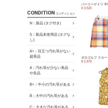
¥ 3,520
CONDITION
コンディション
N：新品 (タグ付き)
S：新品未使用品 (タグな
し)
A+：目立つ汚れ等がない
超美品
¥ 2,970
A：汚れ等が少ない美品
や良品
B+：中小の汚れ等がある
B：大中の汚れ等がある
C：大きな汚れ等がある