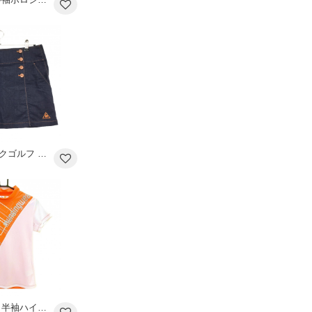
【超美品】ルコックゴルフ スカート ネイビー×オレンジ デニム調 ステッチ 猫刺しゅう レディース 11 ゴルフウェア le coq sportif
マンシングウェア 半袖ハイネックシャツ オレンジ×白 ビッグロゴ レディース M ゴルフウェア Munsingwear