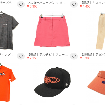
アルチビオ ノースリーブポロワンピース 白×オレンジ系×ライトグリーン系 総柄 レモン レディース 36(S) ゴルフウェア archivio
マスターバニー パンツ オレンジ 地模様 レディース 0(S) ゴルフウェア MASTER BUNNY EDITION
¥ 3,300
¥ 4,400
【超美品】ブリーフィング×モクティ Tシャツ ダークブラウン×オレンジ 木調 ネップ レディース S ゴルフウェア BRIEFING
【美品】アルチビオ スカート コーラルオレンジ ストレッチ 裾ロゴ レディース 40(L) ゴルフウェア archivio
¥ 7,150
¥ 3,300