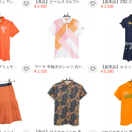
【新品】ムータマリン Tシャツ オレンジ ロゴプリント ストレッチ レディース XS ゴルフウェア muta
【美品】ビームスゴルフ×ニューエラ キャップ 黒×オレンジ ロゴ刺しゅう 58.7㎝ ゴルフウェア BEAMS GOLF
¥ 4,950
¥ 2,530
【超美品】ピーダブリュサーキュラス 半袖ポロシャツ オレンジ×グリーン 総柄 ロゴプリント レディース 1 ゴルフウェア PW CIRCULU
プーマ 半袖ポロシャツ 白×オレンジ てんとう虫刺しゅう Ko Olina レディース XL ゴルフウェア PUMA
¥ 2,530
¥ 5,280
【新品】アディダス ニットスカート オレンジ ウエストゴム インナーパンツ付 プリーツ風 レディース OT ゴルフウェア adidas
【新品】マスターバニー 半袖ポロシャツ ブラウン×オレンジ リーフ柄 レディース 2(L) ゴルフウェア MASTER BUNNY EDITION