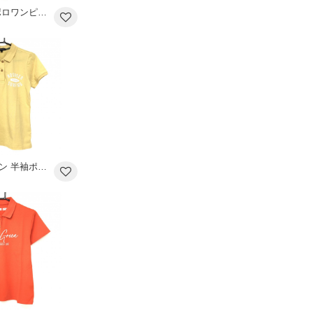
ビバハート 半袖ポロワンピース オレンジ×黒 ボーダー ロゴ総柄 レディース 42(L) ゴルフウェア VIVA HEART
【美品】ロサーセン 半袖ポロシャツ ライトオレンジ フロントロゴ レディース L ゴルフウェア Rosasen