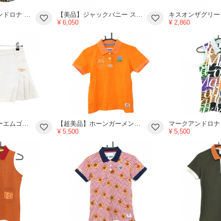
【美品】マークアンドロナ ショートパンツ 白×グレー系×オレンジ 総柄 サッカー生地 レディース 38(M) ゴルフウェア MARK＆LONA
【美品】ジャックバニー スカート オレンジ ロゴ白 チャーム着脱可 レディース 1(M) ゴルフウェア Jack Bunny
¥ 6,050
¥ 2,860
【超美品】ピージーエムゴルフ スカート 白×オレンジ ロゴ刺しゅう 内側インナーパンツ レディース S＝27 ゴルフウェア PGM GOLF
【超美品】ホーンガーメント 半袖ポロシャツ オレンジ マークアンドロナ 立体プリント レディース 38(M) ゴルフウェア MARK＆LONA
¥ 5,500
¥ 5,500