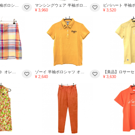
パーリーゲイツ 半袖ポロシャツ オレンジ 襟裏ボーダー コットン100％ レディース 00(XS) ゴルフウェア PEARLY GATES
マンシングウェア 半袖ポロワンピース ネイビー×オレンジ ストライプ レディース L ゴルフウェア Munsingwear
¥ 3,960
¥ 3,520
ポロゴルフ スカート オレンジ×マルチカラー チェック 内側インナーパンツ レディース 4(XL) ゴルフウェア Ralph Lauren
ゾーイ 半袖ポロシャツ オレンジ系 ロゴ レディース 40(L) ゴルフウェア ZOY
¥ 2,640
¥ 3,630