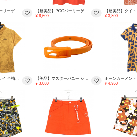
【超美品】PGGパーリーゲイツ スカート オレンジ×黒 ウエスト一部ゴムロゴ 前面ナイロン レディース 0(S) ゴルフウェア PEARLY GATES
【超美品】PGGパーリーゲイツ ノースリーブポロシャツ オレンジ×黒 胸元ポケット ロゴ レディース 1(M) ゴルフウェア PEARLY GATES
¥ 6,600
¥ 3,300
【美品】キャロウェイ 半袖ポロシャツ オレンジ×ライトブラウン 花柄 ロゴ刺しゅう レディース L ゴルフウェア Callaway
【美品】マスターバニー シリコンベルト オレンジ ロゴ レディース ゴルフウェア MASTER BUNNY EDITION
¥ 3,080
¥ 4,950