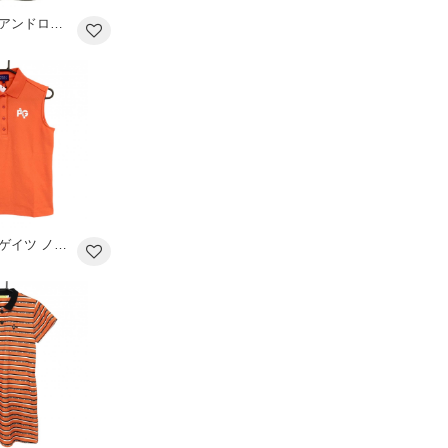
【超美品】マークアンドロナ 半袖ポロシャツ カーキ×白×オレンジ ゴールドスカル レディース 38(M) ゴルフウェア MARK＆LONA
【新品】パーリーゲイツ ノースリーブポロシャツ オレンジ×白 ロゴプリント レディース 1(M) ゴルフウェア PEARLY GATES