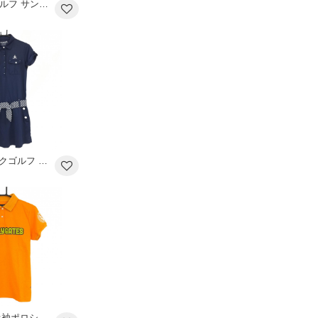
【超美品】23区ゴルフ サンバイザー オレンジ×白 英字刺しゅう F ゴルフウェア 23区
【超美品】ルコックゴルフ 半袖ポロワンピース ネイビー×白×オレンジ 胸ポケット レディース M ゴルフウェア le coq sportif
パーリーゲイツ 半袖ポロシャツ オレンジ ニコちゃん スマイル ロゴ レディース 2(L) ゴルフウェア PEARLY GATES