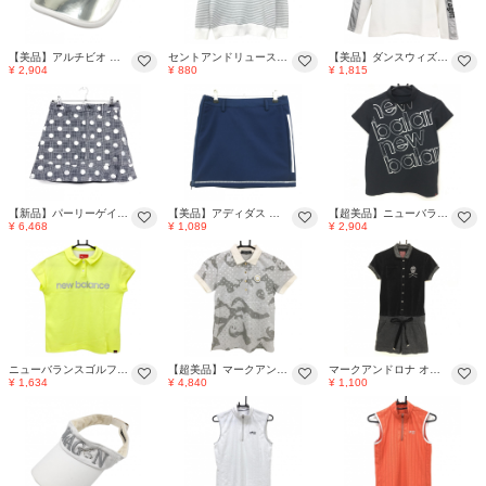
【美品】アルチビオ サンバイザー 白×シルバー ロゴ刺しゅう ゴルフウェア archivio
セントアンドリュース セーター 白×シルバー ボーダー 胸ロゴ刺しゅう ニット レディース M ゴルフウェア St ANDREWS
【美品】ダンスウィズドラゴン 長袖ハイネックシャツ 白×シルバー 袖ロゴライン レディース 2(M) ゴルフウェア Dance With Dragon
¥ 2,904
¥ 880
¥ 1,815
【新品】パーリーゲイツ スカート 黒×白×シルバー ドット柄 チェック 裏微起毛 レディース 0(S) ゴルフウェア PEARLY GATES
【美品】アディダス リバーシブルスカート ネイビー×シルバー サイド3ライン レディース M ゴルフウェア adidas
【超美品】ニューバランスゴルフ 半袖ハイネックシャツ 黒×白×シルバー レディース 0(S) ゴルフウェア New Balance
¥ 6,468
¥ 1,089
¥ 2,904
ニューバランスゴルフ 半袖ポロシャツ 蛍光イエロー×シルバー 胸ロゴプリント レディース 0(S) ゴルフウェア New Balance
【超美品】マークアンドロナ 半袖ポロシャツ グレー×シルバー 星柄 迷彩 スカル レディース S ゴルフウェア MARK＆LONA
マークアンドロナ オールインワン 黒×シルバー スカル ベロア ラメ レディース S ゴルフウェア MARK＆LONA
¥ 1,634
¥ 4,840
¥ 1,100