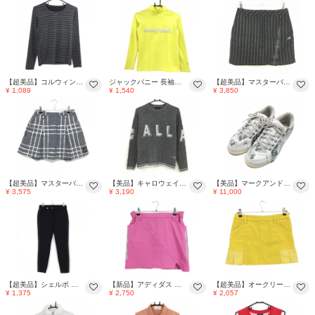
【超美品】コルウィン インナーシャツ 黒×シルバー ボーダー 袖口ロゴ レディース L ゴルフウェア Kolwin
ジャックバニー 長袖ハイネックシャツ イエロー×シルバー ロゴプリント レディース 0(S) ゴルフウェア Jack Bunny
【超美品】マスターバニー スカート 黒×シルバー ストライプ 羊毛混 レディース 0(S) ゴルフウェア MASTER BUNNY EDITION
¥ 1,089
¥ 1,540
¥ 3,850
【超美品】マスターバニー スカート 杢グレー×シルバー チェック 裏地付 ウール混 レディース 0(S) ゴルフウェア MASTER BUNNY EDITION
【美品】キャロウェイ セーター 杢グレー×シルバー フロントロゴ ウール混 ニット レディース L ゴルフウェア 2024年モデル Callaway
【美品】マークアンドロナ×asics ゴルフシューズ 白×シルバー GEL-Phy 1113A026-100 レディース 23.0 ゴルフウェア MARK＆LONA
¥ 3,575
¥ 3,190
¥ 11,000
【超美品】シェルボ パンツ 黒×シルバー サイドステッチ レディース XS/4 ゴルフウェア CHERVO
【新品】アディダス スカート ピンク×シルバー サイド3ライン インナーパンツ付 ストレッチ レディース L ゴルフウェア adidas
【超美品】オークリー スカート マスタードイエローシルバーロゴ サイドプリーツ レディース M ゴルフウェア Oakley
¥ 1,375
¥ 2,750
¥ 2,057