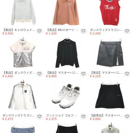
【新品】キャロウェイ 中綿ジャケット 白×シルバー ラメ ネックファー レディース M ゴルフウェア Callaway
【美品】MUスポーツ 長袖ポロシャツ ピンクベージュ系×シルバー ハーフジップ レディース サイズ表記無し ゴルフウェア M・U SPORTS
ダンスウィズドラゴン ニットベスト レッド×シルバー フロントロゴ 後ろチェック レディース 3(L) ゴルフウェア Dance With Dragon
¥ 5,500
¥ 1,320
¥ 2,200
【美品】ダンスウィズドラゴン 異素材半袖ジャケット 白×シルバー 裏地付き 一部ファー レディース 2(M) ゴルフウェア Dance With Dragon
【新品】マスターバニー ハイネックセーター 黒×シルバー ネックロゴ レディース 2(L) ゴルフウェア MASTER BUNNY EDITION
【美品】マスターバニー スカート 黒×シルバー 合成皮革 ウエスト一部ゴム 裏地付 レディース 0(S) ゴルフウェア MASTER BUNNY EDITION
¥ 4,400
¥ 9,900
¥ 4,125
ダンスウィズドラゴン 長袖ハイネックシャツ 白×シルバー 袖ライン・ロゴ レディース 3(L) ゴルフウェア Dance With Dragon
フットジョイ ゴルフシューズ 白×シルバー 97180J ソフトスパイク BOA ダイヤル式 レディース 24.0 ゴルフウェア FootJoy
【超美品】マスターバニー ニットスカート 黒×シルバー 後一部プリーツ レディース 0(S) ゴルフウェア MASTER BUNNY EDITION
¥ 2,475
¥ 1,375
¥ 3,850