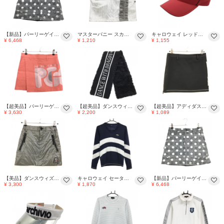
【新品】パーリーゲイツ スカート 黒×白×シルバー ドット柄 チェック 裏微起毛 レディース 0(S) ゴルフウェア PEARLY GATES
マスターバニー スカート 白×シルバー ストライプ調 レディース 1(M) ゴルフウェア 2024年モデル MASTER BUNNY EDITION
キャロウェイ レッドレーベル サンバイザー レッド×シルバー フロントロゴ FR ゴルフウェア Callaway
¥ 6,468
¥ 1,210
¥ 1,155
【超美品】パーリーゲイツ スカート サーモンピンク×シルバー ビッグロゴ レディース 1(M) ゴルフウェア 2024年モデル PEARLY GATES
【超美品】ダンスウィズドラゴン リバーシブルネックウォーマー 黒×シルバー ニット ボア 99(F) ゴルフウェア Dance With Dragon
【超美品】アディダス リバーシブルスカート 黒×シルバー サイドジップ 3ライン レディース ゴルフウェア adidas
¥ 3,630
¥ 2,200
¥ 1,089
【美品】ダンスウィズドラゴン 中綿スカート シルバー 地模様総柄 スカル レディース 1(S) ゴルフウェア Dance With Dragon
キャロウェイ セーター ネイビー×シルバー系 ボーダー風 ラメ ウール混 裏地付き ニット レディース M ゴルフウェア Callaway
【新品】パーリーゲイツ スカート 黒×白×シルバー ドット柄 チェック 裏微起毛 レディース 0(S) ゴルフウェア PEARLY GATES
¥ 3,300
¥ 1,870
¥ 6,468