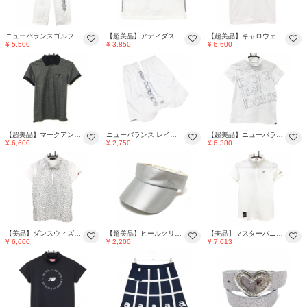
ニューバランスゴルフ パンツ 白×シルバー ロゴプリント レディース 0(S) ゴルフウェア 2025年モデル New Balance
【超美品】アディダス スカート 白×シルバー サイド3ライン ウエスト後ろゴム インナーパンツ付き レディース J/T ゴルフウェア adidas
【超美品】キャロウェイ 半袖ポロシャツ 白×シルバー系 胸ロゴ刺しゅう 襟ニット レディース L ゴルフウェア 2025年モデル Callaway
¥ 5,500
¥ 3,850
¥ 6,600
【超美品】マークアンドロナ 半袖ポロシャツ 黒×シルバー系 地模様 ラメ スカル 星刺しゅう レディース S ゴルフウェア MARK＆LONA
ニューバランス レインレッグカバー 白×シルバー ロゴ 裏地メッシュ レディース ゴルフウェア New Balance
【超美品】ニューバランスゴルフ 半袖ハイネックシャツ 白×シルバー ロゴ一部ラメ レディース 1(M) ゴルフウェア New Balance
¥ 6,600
¥ 2,750
¥ 6,380
【美品】ダンスウィズドラゴン 半袖ポロシャツ 白×シルバー レディース 2(M) ゴルフウェア Dance With Dragon
【超美品】ヒールクリーク サンバイザー シルバー×白 後ろゴム ロゴプリント 40 ゴルフウェア Heal Creek
【美品】マスターバニー 半袖ハイネックシャツ 白×シルバー バックロゴ ハーフジップ レディース 1(M) ゴルフウェア MASTER BUNNY EDITION
¥ 6,600
¥ 2,200
¥ 7,013