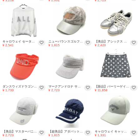
¥ 3,218
¥ 2,002
¥ 2,723
キャロウェイ セーター 白×シルバー ビッグロゴ ニット レディース L ゴルフウェア 2024年モデル Callaway
ニューバランスゴルフ ボアキャップ グレー×シルバー ロゴ刺しゅう FR ゴルフウェア New Balance
【美品】アシックス ゴルフシューズ シルバー×白 1113A009 スパイクレス ゲルプレショット レディース 23.5 ゴルフウェア asics
¥ 2,541
¥ 1,815
¥ 2,420
ダンスウィズドラゴン サンバイザー レッド×シルバー フリーサイズ ゴルフウェア Dance With Dragon
マークアンドロナ サンバイザー シルバー×白 イヤーマフ付 ラインストーン ゴルフウェア MARK＆LONA
【新品】パーリーゲイツ スカート 黒×白×シルバー ドット柄 チェック 裏微起毛 レディース 0(S) ゴルフウェア PEARLY GATES
¥ 1,733
¥ 2,723
¥ 11,858
【美品】マスターバニー 耳当て付きボアキャップ 白×シルバー 一部ボア ロゴ刺しゅう FR ゴルフウェア MASTER BUNNY EDITION
【超美品】アダバット つば付きニット帽 ネイビー×シルバー系 一部中綿 フロントロゴ ゴルフウェア adabat
キャロウェイ キャップ 白×シルバー 起毛 立体ロゴ刺しゅう FR ゴルフウェア Callaway
¥ 2,723
¥ 1,815
¥ 1,331