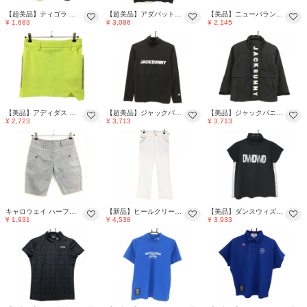
【超美品】ティゴラ インナーシャツ 黒×シルバー 袖口ロゴ ストレッチ レディース S ゴルフウェア TIGORA
【超美品】アダバット ニットベスト ネイビー×シルバー ラインストーンロゴ Vネック レディース 42(XL) ゴルフウェア adabat
【美品】ニューバランスゴルフ 耳当て付サンバイザー ベージュ×シルバー ロゴ刺しゅう ボア着脱可 ゴルフウェア New Balance
¥ 1,683
¥ 3,086
¥ 2,145
【美品】アディダス スカート 蛍光イエロー×シルバー サイド3ライン レディース S ゴルフウェア adidas
【超美品】ジャックバニー 長袖ハイネックシャツ 黒×シルバー ロゴプリント レディース 2(L) ゴルフウェア Jack Bunny
【美品】ジャックバニー ナイロンジャケット 黒×シルバー 裏地メッシュ ロゴ ジュニア・キッズ SS ゴルフウェア Jack Bunny
¥ 2,723
¥ 3,713
¥ 3,713
キャロウェイ ハーフパンツ グレー×シルバー 織生地 パイピング レディース SS ゴルフウェア Callaway
【新品】ヒールクリークプラチナム パンツ 白×シルバー ポケット口ライン ストレッチ レディース 38(S) ゴルフウェア Heal Creek
【美品】ダンスウィズドラゴン 半袖ハイネックシャツ 黒×シルバー フロントロゴ レディース 2(M) ゴルフウェア Dance With Dragon
¥ 1,931
¥ 4,538
¥ 3,933