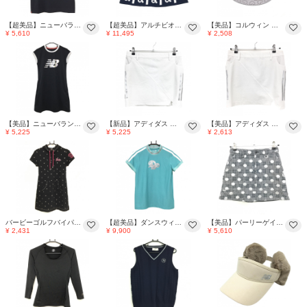
【超美品】ニューバランスゴルフ 半袖ハイネックシャツ 黒×シルバー フロントロゴ ストレッチ レディース 0(S) ゴルフウェア New Balance
【超美品】アルチビオ ニットスカート ネイビー×シルバー 格子柄 裾ロゴ レディース 38(M) ゴルフウェア archivio
【美品】コルウィン トップ式ベルト シルバー ハート総柄 バックルラインストーン レディース ゴルフウェア Kolwin
¥ 5,610
¥ 11,495
¥ 2,508
【美品】ニューバランスゴルフ ノースリーブワンピース 黒×シルバー フロントロゴプリント レディース 1(M) ゴルフウェア New Balance
【新品】アディダス スカート 白×シルバー サイド3ライン インナーパンツ付 レディース L ゴルフウェア adidas
【美品】アディダス スカート 白×シルバー サイド3ライン AEROREADY レディース ゴルフウェア adidas
¥ 5,225
¥ 5,225
¥ 2,613
バービーゴルフバイパーリーゲイツ フード付き半袖ワンピース 黒×シルバー 総柄 リボン レディース 1(M) ゴルフウェア PEARLY GATES
【超美品】ダンスウィズドラゴン 半袖ハイネックシャツ レディース 3(L) ゴルフウェア 2025年モデル Dance With Dragon
【美品】パーリーゲイツ スカート 黒×白×シルバー 総柄 グレンチェック ドット 裏微起毛 レディース 00(XS) ゴルフウェア PEARLY GATES
¥ 2,431
¥ 9,900
¥ 5,610