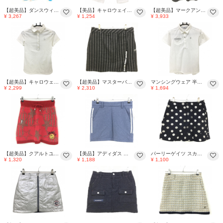
【超美品】ダンスウィズドラゴン 半袖ポロシャツ ライトブルー×シルバー レディース 2(M) ゴルフウェア Dance With Dragon
【美品】キャロウェイ 七分丈パンツ 白×シルバー サイドライン シンプル レディース SS ゴルフウェア Callaway
【超美品】マークアンドロナ 半袖ポロシャツ 黒×シルバー系 星柄 スカル総柄 ベロア調 ラメ レディース S ゴルフウェア MARK＆LONA
¥ 3,267
¥ 1,254
¥ 3,933
【超美品】キャロウェイ 半袖ポロシャツ 白×シルバー ラインストーン レディース S ゴルフウェア Callaway
【超美品】マスターバニー スカート グレー×シルバー ストライプ 羊毛混 裏地付き レディース 1(M) ゴルフウェア MASTER BUNNY EDITION
マンシングウェア 半袖ポロシャツ 白×シルバー ロゴワッペン 胸ポケット レディース M ゴルフウェア Munsingwear
¥ 2,299
¥ 2,310
¥ 1,694
【超美品】クアルトユナイテッド モヘアニットスカート レッド×シルバー ラメ ニコちゃん レディース S ゴルフウェア CUARTO UNITED
【美品】アディダス スカート ネイビー×シルバー サイド3ライン ストレッチ内側インナーパンツ レディース ゴルフウェア adidas
パーリーゲイツ スカート ネイビー×シルバー ドット 裏起毛 レディース 1(M) ゴルフウェア PEARLY GATES
¥ 1,320
¥ 1,188
¥ 1,100