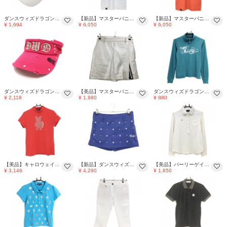
ダンスウィズドラゴン サンバイザー 白×シルバー 立体ロゴ ゴルフウェア Dance With Dragon
【新品】マスターバニー ノースリーブハイネックシャツ 白×シルバー レディース 2(L) ゴルフウェア MASTER BUNNY EDITION
【新品】マスターバニー ノースリーブハイネックシャツ オレンジ×シルバー レディース 0(S) ゴルフウェア MASTER BUNNY EDITION
¥ 1,694
¥ 6,050
¥ 6,050
ダンスウィズドラゴン サンバイザー ピンク×シルバー スカル ダメージ加工 FREE ゴルフウェア Dance With Dragon
【美品】マスターバニー スカート シルバー×黒 ストレッチ 合成皮革 後ろウエストゴム レディース 1 ゴルフウェア MASTER BUNNY EDITION
ダンスウィズドラゴン 長袖ハイネックシャツ グリーン×シルバー ビッグロゴ レディース 2(M) ゴルフウェア Dance With Dragon
¥ 2,118
¥ 1,980
¥ 880
【美品】キャロウェイ 半袖ハイネックシャツ レッド×シルバー ベア レディース L ゴルフウェア 2024年モデル Callaway
【新品】ダンスウィズドラゴン キュロットスカート ブルー×シルバー 星 刺しゅう レディース 1(S) ゴルフウェア Dance With Dragon
【美品】パーリーゲイツ 長袖ポロシャツ 白×シルバー 微起毛素材 レディース 2(L) ゴルフウェア PEARLY GATES
¥ 3,146
¥ 4,290
¥ 1,650