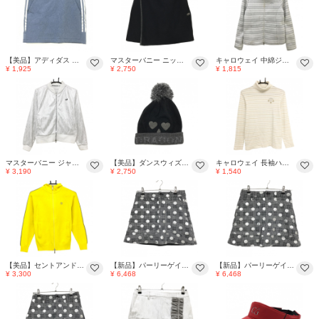
【美品】アディダス スカート ネイビー×シルバー サイド3ライン 内側インナーパンツ ストレッチ レディース M ゴルフウェア adidas
マスターバニー ニットスカート 黒×シルバー 裏地付 レディース 1(M) ゴルフウェア MASTER BUNNY EDITION
キャロウェイ 中綿ジャケット 白×シルバー ボーダー ラメ糸 襟ボア レディース M ゴルフウェア Callaway
¥ 1,925
¥ 2,750
¥ 1,815
マスターバニー ジャケット 白×シルバー 総柄 裏起毛 レディース 1(M) ゴルフウェア 2024年モデル MASTER BUNNY EDITION
【美品】ダンスウィズドラゴン ニット帽 黒×シルバー ポンポン付 ウール混 99(F) ゴルフウェア Dance With Dragon
キャロウェイ 長袖ハイネックシャツ 白×ゴールド×シルバー ボーダー 起毛素材 レディース M ゴルフウェア Callaway
¥ 3,190
¥ 2,750
¥ 1,540
【美品】セントアンドリュース ニットジップパーカー イエロー×シルバー ロゴ刺しゅう レディース S ゴルフウェア St ANDREWS
【新品】パーリーゲイツ スカート 黒×白×シルバー ドット柄 チェック 裏微起毛 レディース 0(S) ゴルフウェア PEARLY GATES
【新品】パーリーゲイツ スカート 黒×白×シルバー ドット柄 チェック 裏微起毛 レディース 0(S) ゴルフウェア PEARLY GATES
¥ 3,300
¥ 6,468
¥ 6,468