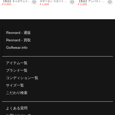
【美品】キャロウェイ 中綿リバーシブルスカート シルバー×ネイビー レディース S ゴルフウェア Callaway
ロサーセン スカート 黒×シルバー 地模様 キルティング 裏地付き レディース L ゴルフウェア Rosasen
【美品】アンパスィ スカート ベージュ×グレー チェック ツイード 裏地付き レディース S ゴルフウェア and per se
¥ 6,600
¥ 1,848
¥ 2,640
Reonard - 通販
Reonard - 買取
Golfwear.info
アイテム一覧
ブランド一覧
コンディション一覧
サイズ一覧
こだわり検索
よくある質問