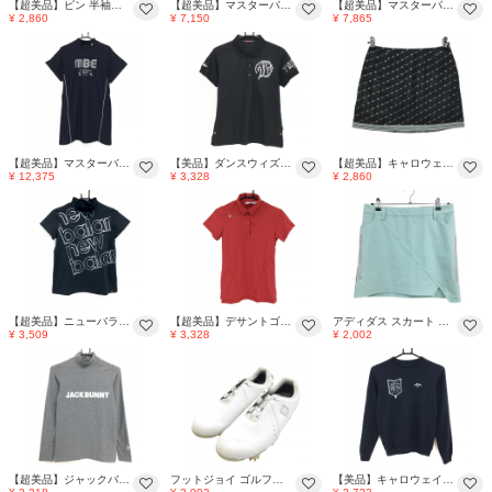
【超美品】ピン 半袖ハイネックシャツ 黒×シルバー ロゴ総柄 刺しゅう レディース S ゴルフウェア PING
【超美品】マスターバニー 半袖ハイネックシャツ ブルー×シルバー レディース 2(L) ゴルフウェア 2024年モデル MASTER BUNNY EDITION
【超美品】マスターバニー 半袖ポロシャツ ブルー×シルバー レディース 2(L) ゴルフウェア 2025年モデル MASTER BUNNY EDITION
¥ 2,860
¥ 7,150
¥ 7,865
【超美品】マスターバニー 半袖ハイネックワンピース 黒×シルバー レディース 1(M) ゴルフウェア 2025年モデル MASTER BUNNY EDITION
【美品】ダンスウィズドラゴン 半袖ポロシャツ 黒×シルバー 星柄ロゴ レディース 3(L) ゴルフウェア Dance With Dragon
【超美品】キャロウェイ スカート 黒×シルバー ドット 裏地付 レディース S ゴルフウェア Callaway
¥ 12,375
¥ 3,328
¥ 2,860
【超美品】ニューバランス 半袖ハイネックシャツ 黒×シルバー ロゴプリント レディース 0(S) ゴルフウェア New Balance
【超美品】デサントゴルフ 半袖ポロシャツ レッド×シルバー スナップボタン 肩ロゴ レディース M ゴルフウェア DESCENTE
アディダス スカート ミントグリーン×シルバー 内側インナーパンツ サイド3ライン レディース L ゴルフウェア adidas
¥ 3,509
¥ 3,328
¥ 2,002
【超美品】ジャックバニー 長袖ハイネックシャツ 杢グレー×シルバー ロゴプリント レディース 0(S) ゴルフウェア Jack Bunny
フットジョイ ゴルフシューズ 白×シルバー系 一部ドット 99068J ダイヤル式 BOA レディース 23.5 ゴルフウェア FootJoy
【美品】キャロウェイ セーター ネイビー×シルバー 裏地付き ロゴ刺しゅう レディース S ゴルフウェア Callaway