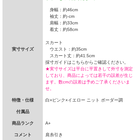
身幅：約46cm
袖丈：約-cm
肩幅：約33cm
着丈：約58cm
スカート
実寸サイズ
ウエスト：約35cm
スカート丈：約41.5cm
採寸ガイドはこちらからご確認ください。
★実寸サイズは平台に平置きして外寸を測定
しており、商品によっては若干の誤差が生じ
ます。数cmの誤差は予めご了承くださいま
せ。
特徴・仕様
白×ピンク×イエロー ニット ボーダー調
付属品
商品ランク
A+
コメント
肩糸引き