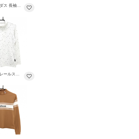
【超美品】アディダス 長袖ハイネックシャツ ネイビー×白 一部ピンドット ハーフジップ メンズ S ゴルフウェア adidas
【超美品】マリクレールスポール 長袖ハイネックシャツ 白×グレー 星柄 ストレッチ レディース L ゴルフウェア marie claire