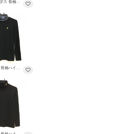
【超美品】アディダス 長袖ハイネックシャツ 黒 シンプル 袖ロゴ インナーシャツ メンズ O/XG ゴルフウェア adidas
マークアンドロナ 長袖ハイネックシャツ 黒×グレー ネックカモフラ 表微起毛 スカル レディース 38(M) ゴルフウェア MARK＆LONA
マークアンドロナ 長袖ハイネックシャツ 黒×ゴールド 袖ロゴ 表微起毛 レディース 38(M) ゴルフウェア MARK＆LONA