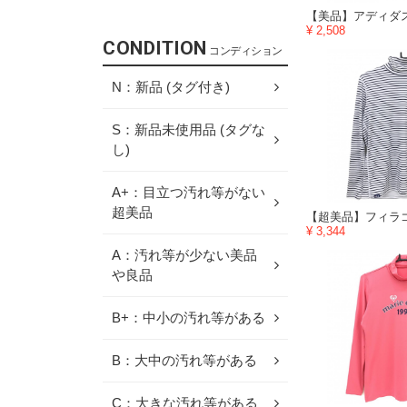
¥ 2,508
CONDITION
コンディション
N：新品 (タグ付き)
S：新品未使用品 (タグな
し)
A+：目立つ汚れ等がない
超美品
¥ 3,344
A：汚れ等が少ない美品
や良品
B+：中小の汚れ等がある
B：大中の汚れ等がある
C：大きな汚れ等がある