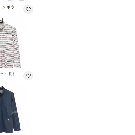
【新品】MUスポーツ ボウタイ付き長袖シャツ ライトパープル フリル リボン ボーンワッペン レディース 42(L) ゴルフウェア M・U SPORTS
【超美品】アダバット 長袖ハイネックシャツ 白×レッド×黒 ドット風 ロゴワッペン レディース 36(S) ゴルフウェア adabat