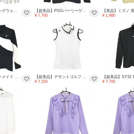
【超美品】マンシングウェア 長袖ハイネックシャツ 白×グレー ストライプ ハーフジップ レディース M ゴルフウェア Munsingwear
【超美品】PGGパーリーゲイツ 長袖Ｔシャツ ダークグレー ロゴプリント レディース 0(S) ゴルフウェア PEARLY GATES
¥ 7,700
¥ 1,980
【超美品】テーラーメイド 襟付き長袖シャツ 黒×白 後ろハーフジップ レディース L ゴルフウェア TaylorMade
【超美品】デサントゴルフ ノースリーブ襟付シャツ 白×黒 パイピング スナップボタン 中田英寿 レディース S ゴルフウェア DESCENTE
¥ 7,150
¥ 7,700