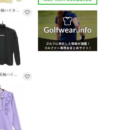
【美品】ミズノ 長袖ハイネックシャツ ライトイエロー系×白 一部柄 インナー ストレッチ レディース L ゴルフウェア MIZUNO
【超美品】SY32 長袖ハイネックシャツ 黒×白 肩ラインロゴ レディース S ゴルフウェア SY32 BY SWEET YEARS