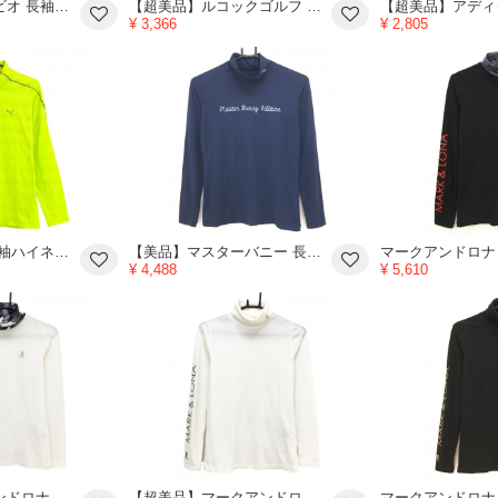
【超美品】アルチビオ 長袖ハイネックシャツ 白×グレー 一部メッシュ生地 ストレッチ インナー レディース 38(M) ゴルフウェア archivio
【超美品】ルコックゴルフ 長袖ハイネックシャツ グレー×黒 カモフラ 迷彩 メンズ L ゴルフウェア le coq sportif
¥ 3,366
¥ 2,805
【新品】プーマ 長袖ハイネックシャツ イエローグリーン 総柄地模様 ハーフジップ ネック メンズ L ゴルフウェア サンプル品 PUMA
【美品】マスターバニー 長袖ハイネックシャツ ネイビー フロントロゴ レディース 0(S) ゴルフウェア MASTER BUNNY EDITION
¥ 4,488
¥ 5,610
【美品】マークアンドロナ 長袖ハイネックシャツ 白×ネイビー ネックカモフラ 表微起毛 スカル レディース 38(M) ゴルフウェア MARK＆LONA
【超美品】マークアンドロナ 長袖ハイネックシャツ 白×ゴールド 袖ロゴ 表微起毛 レディース 38(M) ゴルフウェア MARK＆LONA