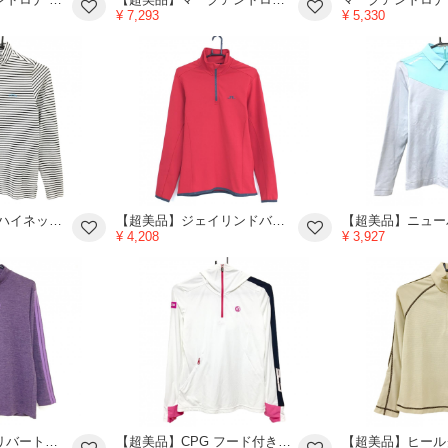
¥ 7,293
¥ 5,330
キャロウェイ 長袖ハイネックシャツ 白×黒 ボーダー ハーフジップ レディース M ゴルフウェア Callaway
【超美品】ジェイリンドバーグ 長袖ハイネックシャツ レッド 裏微起毛 ハーフジップ ロゴダークグレー メンズ M ゴルフウェア J．LINDEBERG
¥ 4,208
¥ 3,927
【超美品】ゼロハリバートン 長袖ハイネックシャツ 杢パープル 背ロゴプリント メンズ L ゴルフウェア ZERO HALLIBURTON
【超美品】CPG フード付き長袖Tシャツ 白×ピンク ハーフジップ 袖シリコンワッペン レディース M ゴルフウェア CPG