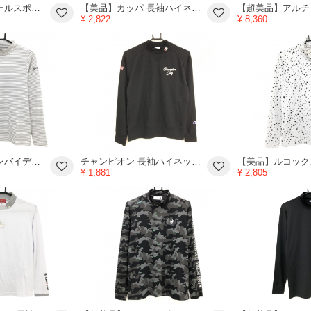
【美品】マリクレールスポール 長袖ハイネックシャツ ピンク×ネイビー ロゴプリント レディース L ゴルフウェア marie claire
【美品】カッパ 長袖ハイネックシャツ 黒 バックリボン 袖ロゴ レディース M ゴルフウェア Kappa
¥ 2,822
¥ 8,360
【美品】スリクソンバイデサント 長袖ハイネックシャツ グレー×白 ボーダー 裏微起毛 レディース M ゴルフウェア SRIXON
チャンピオン 長袖ハイネックシャツ 黒 ワッフル生地風 星条旗 ネックロゴ刺しゅう メンズ MEDIUM ゴルフウェア Champion
¥ 1,881
¥ 2,805