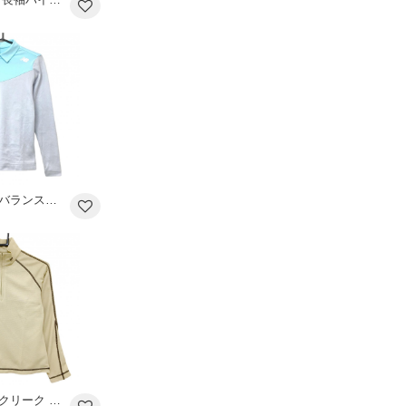
【超美品】ニューバランスゴルフ 襟付長袖シャツ ライトグレー×ライトブルー 後ろハーフジップ レディース 1 ゴルフウェア New Balance
【超美品】ヒールクリーク 長袖ハイネックシャツ ベージュ×ブラウン ネックロゴ ハーフジップ レディース 40(M) ゴルフウェア Heal Creek