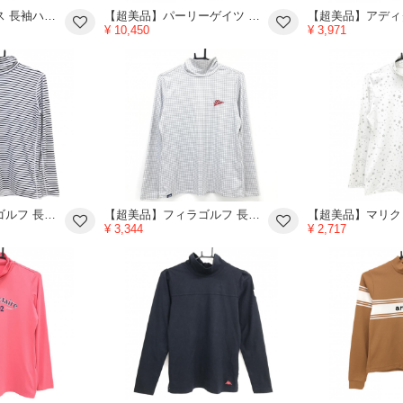
【美品】アディダス 長袖ハイネックシャツ 黒×ピンク 肩3ライン ストレッチ レディース M/M ゴルフウェア adidas
【超美品】パーリーゲイツ 長袖ハイネックシャツ ライトグリーン 織生地 ネックロゴ メンズ 4(M) ゴルフウェア 2024年モデル PEARLY GATES
¥ 10,450
¥ 3,971
【超美品】フィラゴルフ 長袖ハイネックシャツ 白×ネイビー ボーダー レディース LL ゴルフウェア FILA GOLF
【超美品】フィラゴルフ 長袖ハイネックシャツ 白×グレー 千鳥格子 ロゴ刺しゅう レディース L ゴルフウェア FILA GOLF
¥ 3,344
¥ 2,717