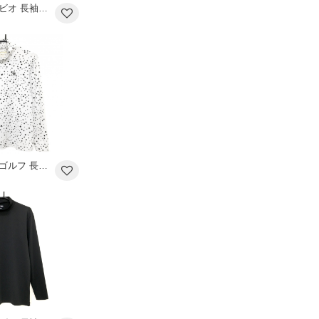
【超美品】アルチビオ 長袖ハイネックシャツ ライトブラウン×白 胸元ライン ロゴ レディース 38(M) ゴルフウェア archivio
【美品】ルコックゴルフ 長袖ハイネックシャツ 白×黒 星柄 レディース M ゴルフウェア le coq sportif