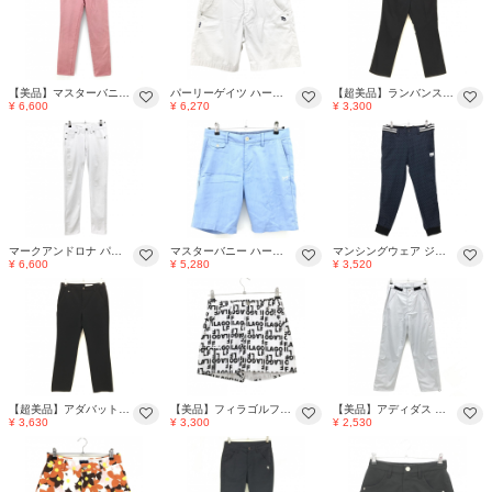
【美品】マスターバニー パンツ 杢レッド系 ストレッチ ロゴネイビー メンズ 3(S) ゴルフウェア MASTER BUNNY EDITION
パーリーゲイツ ハーフパンツ 白 ポケット口三つ編み イカリ刺しゅう メンズ 3(S) ゴルフウェア PEARLY GATES
【超美品】ランバンスポール パンツ 黒×グレー ステッチ バックロゴ レディース 40(L) ゴルフウェア LANVIN SPORT
¥ 6,600
¥ 6,270
¥ 3,300
マークアンドロナ パンツ 白 立体ロゴ 凹凸生地 ストレッチ メンズ 44(S) ゴルフウェア MARK＆LONA
マスターバニー ハーフパンツ ライトブルー メンズ 3(S) ゴルフウェア MASTER BUNNY EDITION
マンシングウェア ジョガーパンツ 黒×グレー ロゴ総柄 メンズ 79 ゴルフウェア Munsingwear
¥ 6,600
¥ 5,280
¥ 3,520
【超美品】アダバット パンツ 黒 シンプル 背面刺しゅう レディース 38(M) ゴルフウェア adabat
【美品】フィラゴルフ ショートパンツ 白×黒 ロゴ総柄 裏地付 レディース S ゴルフウェア FILA GOLF
【美品】アディダス パンツ グレー ブロックチェック地模様 ロゴ刺しゅう 裾ドローコード レディース XS ゴルフウェア adidas
¥ 3,630
¥ 3,300
¥ 2,530