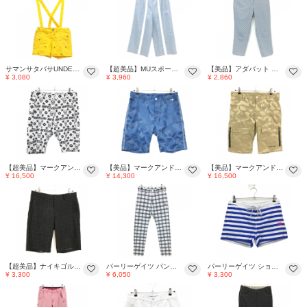
サマンサタバサUNDER25 ショートパンツ イエロー×ネイビー クマ柄 サスペンダー付き レディース M ゴルフウェア Samantha Thavasa
【超美品】MUスポーツ 七分丈ワイドパンツ ライトブルー×白 フロントライン レディース 44(XL) ゴルフウェア M・U SPORTS
【美品】アダバット パンツ 白×ネイビー ストライプ サッカー生地 ウエストテープライン レディース 40(L) ゴルフウェア adabat
¥ 3,080
¥ 3,960
¥ 2,860
【超美品】マークアンドロナ ハーフパンツ 白×黒 総柄 裏地付 メンズ 48(L) ゴルフウェア MARK＆LONA
【美品】マークアンドロナ ハーフパンツ ブルー系 カモフラ 迷彩 メンズ 48(L) ゴルフウェア MARK＆LONA
【美品】マークアンドロナ ハーフパンツ ベージュ×ゴールド系 カモフラ 迷彩 メンズ 50(XL) ゴルフウェア MARK＆LONA
¥ 16,500
¥ 14,300
¥ 16,500
【超美品】ナイキゴルフ ハーフパンツ 黒×ライトグレー 格子柄 DRI-FIT メンズ 32 L ゴルフウェア NIKE
パーリーゲイツ パンツ 白×ダークネイビー チェック ロゴレッド メンズ 3(S) ゴルフウェア PEARLY GATES
パーリーゲイツ ショートパンツ 白×ブルー ボーダー ウエスト調節紐 Lemar レディース 1(M) ゴルフウェア PEARLY GATES
¥ 3,300
¥ 6,050
¥ 3,300