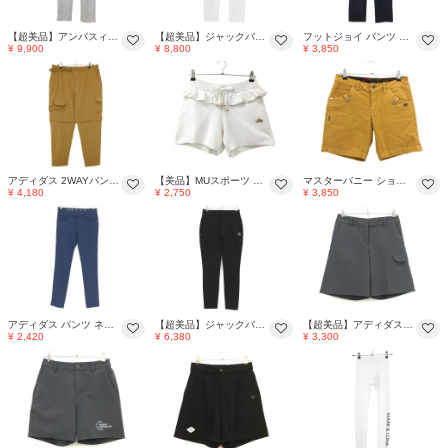
【超美品】アンパスィ パンツ 杢グレー×ネイビー ウエスト後ろゴム ロゴプリント メンズ M ゴルフウェア 2025年モデル and per se
【超美品】ジャックバニー パンツ 白×黒 ロゴプリント 一部裏地付 ストレッチ メンズ 4(M) ゴルフウェア 2026年モデル Jack Bunny
フットジョイ パンツ ネイビー ロゴ刺しゅう ストレッチ メンズ XL ゴルフウェア FootJoy
¥ 9,900
¥ 8,800
¥ 3,850
アディダス 2WAYパンツ ブラウン系 裾着脱可 メンズ L ゴルフウェア adidas
【美品】MUスポーツ ニットショートパンツ 白 フリル ウエストゴム 調節紐 吸汗速乾 抗菌 レディース 42 ゴルフウェア M・U SPORTS
マスターバニー ショートパンツ ライトオレンジ系 表微起毛 ストレッチ レディース 1(M) ゴルフウェア MASTER BUNNY EDITION
¥ 4,180
¥ 2,750
¥ 3,850
アディダス パンツ ネイビー バックロゴ刺しゅう レディース S/P ゴルフウェア adidas
【超美品】ジャックバニー パンツ 黒 ラビット刺しゅう サッカー生地 ウエスト後ろゴム 調節紐 レディース 0(S) ゴルフウェア Jack Bunny
【超美品】アディダス ショートパンツ グレー サッカー調生地 ウエスト一部ゴム ストレッチ レディース M ゴルフウェア adidas
¥ 2,420
¥ 6,380
¥ 3,300