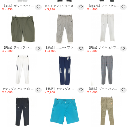
【美品】ザワープバイエネーレ パンツ ライトグレー ストレッチ ナイロン混 メンズ 3L ゴルフウェア 大きいサイズ THE WARP BY ENNERRE
セントアンドリュース パンツ 黒 ポケット口ロゴ刺しゅう メンズ 3L ゴルフウェア St ANDREWS
【超美品】アディダス パンツ 黒 メッシュ調生地 ストレッチ メンズ 92 ゴルフウェア 2024年モデル adidas
¥ 4,950
¥ 5,280
¥ 4,400
【美品】ティゴラ ハーフパンツ カーキ シンプル メンズ XL ゴルフウェア 2025年モデル TIGORA
【新品】ニューバランスゴルフ パンツ ライトグレー 複数ポケット メンズ 7(2XL ) ゴルフウェア 2025年モデル 大きいサイズ New Balance
【美品】ナイキゴルフ パンツ ライトグレージュ 細ストライプ織生地 ストレッチ メンズ M ゴルフウェア NIKE
¥ 2,200
¥ 11,000
¥ 3,300
アディダス パンツ 白 ストレッチ ウエスト一部ゴム サイド3ライン メンズ 79 ゴルフウェア adidas
【新品】アディダス パンツ ネイビー ストレッチ UVケア AEROREADY ナイロン混 サイド3ライン メンズ 79 ゴルフウェア adidas
【新品】プーマ パンツ グレー×レッド系 グレンチェック ストレッチ メンズ 82 ゴルフウェア PUMA
¥ 3,080
¥ 7,700
¥ 6,600