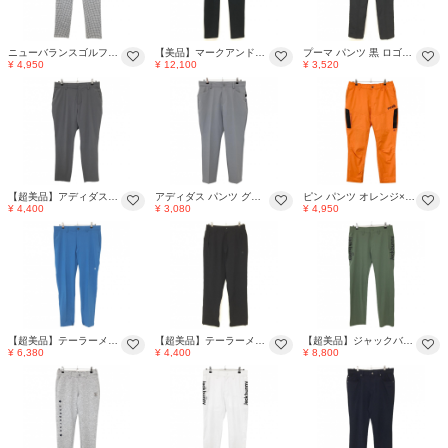
ニューバランスゴルフ パンツ 白×黒系 格子チェック シューズワッペン メンズ 4(M) ゴルフウェア New Balance
【美品】マークアンドロナ 異素材パンツ 黒×ダークブラウン 複数ポケット メンズ 50(XL) ゴルフウェア MARK＆LONA
プーマ パンツ 黒 ロゴ刺しゅう メンズ S ゴルフウェア PUMA
¥ 4,950
¥ 12,100
¥ 3,520
【超美品】アディダス パンツ グレー シンプル バックロゴ メンズ 82 ゴルフウェア adidas
アディダス パンツ グレー シンプル バックロゴ メンズ 85 ゴルフウェア adidas
ピン パンツ オレンジ×黒 CORDURA ウエスト一部ゴム ストレッチ メンズ LL ゴルフウェア 2024年モデル PING
¥ 4,400
¥ 3,080
¥ 4,950
【超美品】テーラーメイド パンツ ブルー 裾ジップ ストレッチ メンズ O ゴルフウェア TaylorMade
【超美品】テーラーメイド レインパンツ 黒 ロゴプリント 裾ドローコード ウエスト調整紐 メンズ M ゴルフウェア TaylorMade
【超美品】ジャックバニー パンツ カーキ×黒 ロゴプリント ストレッチ メンズ 4(M) ゴルフウェア 2026年モデル Jack Bunny
¥ 6,380
¥ 4,400
¥ 8,800