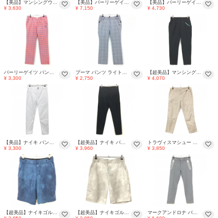
【美品】マンシングウェア パンツ 黒 ステッチ白 ストレッチ メンズ 79 ゴルフウェア Munsingwear
【美品】パーリーゲイツ ハーフパンツ ブルー系×ネイビー ロゴ刺しゅう ストレッチ メンズ 4(M) ゴルフウェア PEARLY GATES
【美品】パーリーゲイツ パンツ ベージュ ティー装着可 ロゴオレンジ レディース M ゴルフウェア PEARLY GATES
¥ 3,630
¥ 7,150
¥ 4,730
パーリーゲイツ パンツ ピンク×グレー ブロックチェック ロゴ刺しゅう レディース 2(L) ゴルフウェア PEARLY GATES
プーマ パンツ ライトグレー×ネイビー グレンチェック ストレッチ レディース L ゴルフウェア PUMA
【超美品】マンシングウェア パンツ 黒 無地 ロゴプリント ストレッチ レディース 7 ゴルフウェア Munsingwear
¥ 3,300
¥ 2,750
¥ 4,070
【美品】ナイキ パンツ ライトグレー シンプル ストレッチ DRI-FIT メンズ 30x32 M M ゴルフウェア NIKE
【超美品】ナイキ パンツ 黒 シンプル ストレッチ DRI-FIT メンズ 30x32 M M ゴルフウェア NIKE
トラヴィスマシュー パンツ ベージュ メンズ XL ゴルフウェア TravisMathew
¥ 3,300
¥ 3,960
¥ 3,850
【超美品】ナイキゴルフ ハーフパンツ 杢ライトブルー ロゴグレー ストレッチ DRI-FIT メンズ 30M ゴルフウェア NIKE
【超美品】ナイキゴルフ ハーフパンツ 杢ライトベージュ ロゴグレー ストレッチ DRI-FIT メンズ 30M ゴルフウェア NIKE
マークアンドロナ パンツ グレー×白 ジップポケット ストレッチ メンズ S ゴルフウェア MARK＆LONA