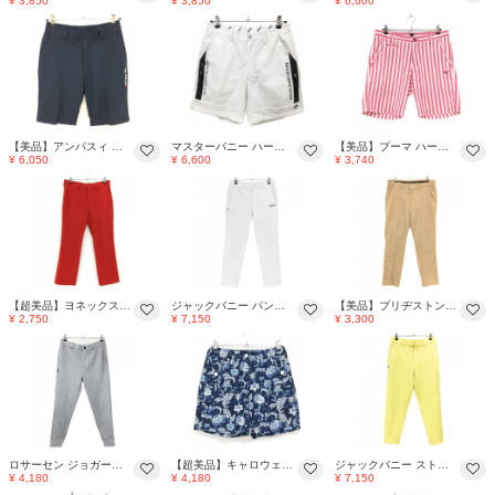
¥ 3,850
¥ 3,850
¥ 6,600
【美品】アンパスィ ハーフパンツ ネイビー×白 ロゴ刺しゅう ウエスト後ろゴム ストレッチ メンズ M ゴルフウェア and per se
マスターバニー ハーフパンツ 白×黒 ロゴプリント ウエストゴム 裏地付 メンズ 4(M) ゴルフウェア MASTER BUNNY EDITION
【美品】プーマ ハーフパンツ 白×ピンク ストライプ サッカー生地 ロゴ刺しゅう メンズ 88 ゴルフウェア PUMA
¥ 6,050
¥ 6,600
¥ 3,740
【超美品】ヨネックス パンツ レッド メッシュ生地 サイドライン バックロゴ メンズ 82 ゴルフウェア YONEX
ジャックバニー パンツ 白 ストレッチ ウエストゴム 裏地付 メンズ 4(M) ゴルフウェア 2025年モデル Jack Bunny
【美品】ブリヂストン パンツ ライトブラウン ロゴ刺しゅう ストレッチ メンズ 92 ゴルフウェア Bridgestone
¥ 2,750
¥ 7,150
¥ 3,300
ロサーセン ジョガーパンツ グレー 後ポケットカモフラライン ウエスト調整紐 メンズ 79 ゴルフウェア Rosasen
【超美品】キャロウェイ ショートパンツ ネイビー×白 花柄 レディース M ゴルフウェア Callaway
ジャックバニー ストレッチパンツ イエロー エンボスロゴ メンズ 5(L) ゴルフウェア 2025年モデル Jack Bunny
¥ 4,180
¥ 4,180
¥ 7,150