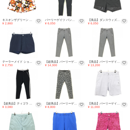
キスオンザグリーン ショートパンツ 白×オレンジ×ライトピンク 花柄 レディース M ゴルフウェア kiss on the green
パーリーゲイツ パンツ ネイビー ストレッチ ニコちゃん レディース 0(S) ゴルフウェア 2024年モデル PEARLY GATES
【美品】ダンスウィズドラゴン ショートパンツ 黒 裾パイソン柄地模様 スカル レディース 1(S) ゴルフウェア Dance With Dragon
¥ 2,860
¥ 6,050
¥ 6,050
テーラーメイド ショートパンツ ネイビー 細目総柄 裏起毛 ウエスト一部パンチング レディース M ゴルフウェア TaylorMade
【超美品】パーリーゲイツ×Disney パンツ ネイビー系 ミッキー 100周年 ストレッチ メンズ 4(M) ゴルフウェア PEARLY GATES
【美品】パーリーゲイツ×Disney パンツ ネイビー系 ミッキー 100周年 ストレッチ メンズ 5(L) ゴルフウェア PEARLY GATES
¥ 2,750
¥ 14,300
¥ 13,200
【超美品】ティゴラ パンツ 黒×白 サイドライン ナイロン混 メンズ M ゴルフウェア TIGORA
【超美品】パーリーゲイツ パンツ 黒系×白 総柄 一部千鳥格子 ストレッチ ウエスト内側ゴム メンズ 5(L) ゴルフウェア PEARLY GATES
【美品】パーリーゲイツ ハーフパンツ グレー系 細斜めストライプ バックロゴ メンズ 5(L) ゴルフウェア 2024年モデル PEARLY GATES
¥ 3,080
¥ 8,800
¥ 11,000