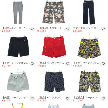
【超美品】パーリーゲイツ パンツ グレー ストレッチ ニコちゃん レディース 0(S) ゴルフウェア 2024年モデル PEARLY GATES
【超美品】キスマーク ハーフパンツ グレー×ライトピンク 花柄 フラミンゴ レディース 5 ゴルフウェア kissmark
アディダス パンツ ネイビー 無地 ポケット口ステッチ ロゴ刺しゅう レディース S/P ゴルフウェア adidas
¥ 9,350
¥ 1,980
¥ 2,420
【美品】チャンピオン ハーフパンツ ダークネイビー シンプル ロゴワッペン ストレッチ メンズ LARGE ゴルフウェア Champion
【新品】キスオンザグリーン ショートパンツ レッド ストレッチ 裏地付 レディース 3(L) ゴルフウェア kiss on the green
【美品】マークアンドロナ ショートパンツ 白×グレー系×オレンジ 総柄 サッカー生地 レディース 38(M) ゴルフウェア MARK＆LONA
¥ 3,740
¥ 5,500
¥ 8,800
【美品】マークアンドロナ ショートパンツ ライトグレー×グリーン 後ろポケットロゴ刺しゅう レディース 38(M) ゴルフウェア MARK＆LONA
【美品】RLXラルフローレン ハーフパンツ ネイビー×白 総柄 バックロゴ メンズ 30 ゴルフウェア Ralph Lauren
【超美品】マークアンドロナ ハーフパンツ グレー×白×オレンジ系 総柄 ウエストゴム メンズ 50(XL) ゴルフウェア MARK＆LONA
¥ 8,250
¥ 5,500
¥ 16,500