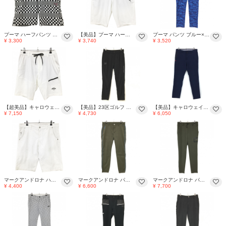
プーマ ハーフパンツ 白×黒 ブロックチェック メンズ 88 ゴルフウェア PUMA
【美品】プーマ ハーフパンツ 白 DRYCELL 後ろウエストゴム ナイロン混 メンズ M ゴルフウェア PUMA
プーマ パンツ ブルー×パープル 迷彩風 カモフラ ティー装着可 メンズ XL ゴルフウェア PUMA
¥ 3,300
¥ 3,740
¥ 3,520
【超美品】キャロウェイ ハーフパンツ 白×黒 ウエストゴム・調整紐 ストレッチ 裾ロゴ メンズ M ゴルフウェア 2024年モデル Callaway
【美品】23区ゴルフ パンツ 黒 ウエストゴム・調整紐 ストレッチ 薄手 メンズ M ゴルフウェア 23区
【美品】キャロウェイ レッドレーベル パンツ ネイビー 総柄地模様 メンズ LL ゴルフウェア Callaway
¥ 7,150
¥ 4,730
¥ 6,050
マークアンドロナ ハーフパンツ 白 ポケットスカル メンズ XXL ゴルフウェア MARK＆LONA
マークアンドロナ パンツ カーキ サイドパイピング メンズ 50(XL) ゴルフウェア MARK＆LONA
マークアンドロナ パンツ カーキ×黒×白 サイドロゴテープ メンズ 50(XL) ゴルフウェア MARK＆LONA
¥ 4,400
¥ 6,600
¥ 7,700