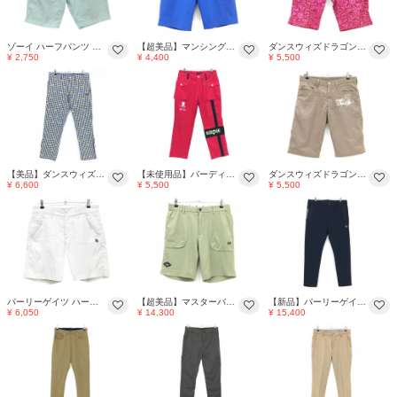
ゾーイ ハーフパンツ ライトブルー ナイロン混 ロゴ刺しゅう メンズ 88 ゴルフウェア ZOY
【超美品】マンシングウェア ハーフパンツ ブルー ストレッチ 後ろウエストゴム 無地 メンズ 84-88 ゴルフウェア Munsingwear
ダンスウィズドラゴン ハーフパンツ ピンク×レッド 総柄 ストレッチ メンズ 3(L) ゴルフウェア Dance With Dragon
¥ 2,750
¥ 4,400
¥ 5,500
【美品】ダンスウィズドラゴン パンツ 白×ネイビー ギンガムチェック ニコちゃん総柄 メンズ 3(L) ゴルフウェア Dance With Dragon
【未使用品】バーディーハント パンツ レッド×黒 ストレッチ メンズ 34 ゴルフウェア BIRDIE HUNT
ダンスウィズドラゴン ハーフパンツ ダークベージュ ドラゴン刺しゅう メンズ 3(L) ゴルフウェア Dance With Dragon
¥ 6,600
¥ 5,500
¥ 5,500
パーリーゲイツ ハーフパンツ ロゴ刺しゅうブルー 白 メンズ 4(M) ゴルフウェア 2024年モデル PEARLY GATES
【超美品】マスターバニー ハーフパンツ ライトカーキ系 凹凸生地 メンズ 5(L) ゴルフウェア 2025年モデル MASTER BUNNY EDITION
【新品】パーリーゲイツ パンツ ネイビー シンプル ストレッチ メンズ 7(XXL) ゴルフウェア 2024年モデル 大きいサイズ PEARLY GATES
¥ 6,050
¥ 14,300
¥ 15,400