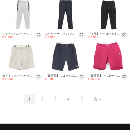
ジャックバニー パンツ ライトグレー×黒 ストレッチ ウエストゴム メンズ 5(L) ゴルフウェア 2026年モデル Jack Bunny
パーリーゲイツ パンツ ダークネイビー ニコちゃん スマイル 褪せ メンズ 5 ゴルフウェア 2024年モデル PEARLY GATES
【美品】キャロウェイ パンツ 黒 裾ドローコード ストレッチ メンズ M ゴルフウェア 2025年モデル Callaway
¥ 7,150
¥ 8,800
¥ 6,050
タイトリスト ハーフパンツ ライトベージュ ロゴ刺しゅう メンズ 91 ゴルフウェア TITLEIST
【超美品】ルコックゴルフ ハーフパンツ ネイビー×黒 チェック サッカー生地 メンズ M ゴルフウェア le coq sportif
【超美品】マスターバニー ハーフパンツ ピンク 総柄 ロゴ黒 メンズ 46(M) ゴルフウェア 2025年モデル MASTER BUNNY EDITION
¥ 2,860
¥ 3,960
¥ 16,500
1
2
3
4
5
次へ