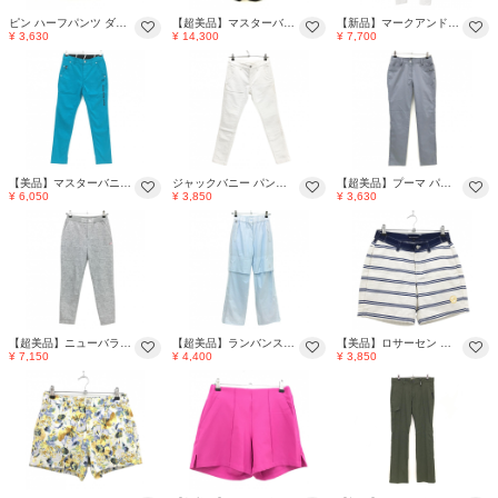
ピン ハーフパンツ ダークグレー 細ストライプ ウエスト一部ゴム ストレッチ レディース S ゴルフウェア PING
【超美品】マスターバニー ショートパンツ 黒 ロゴ刺しゅう ストレッチ レディース 0(S) ゴルフウェア 2025年モデル MASTER BUNNY EDITION
【新品】マークアンドロナ レギンス 白×黒 ロゴプリント ストレッチ スパッツ レディース 38(M) ゴルフウェア MARK＆LONA
¥ 3,630
¥ 14,300
¥ 7,700
【美品】マスターバニー パンツ ターコイズブルー ストレッチ レディース 00(XS) ゴルフウェア MASTER BUNNY EDITION
ジャックバニー パンツ 白 シンプル レディース 0(S) ゴルフウェア Jack Bunny
【超美品】プーマ パンツ グレー 無地 ロゴ刺しゅう レディース M ゴルフウェア PUMA
¥ 6,050
¥ 3,850
¥ 3,630
【超美品】ニューバランスゴルフ ジョガーパンツ 杢グレー ウエスト・ゴム調節紐 裾ロゴ レディース 1(M) ゴルフウェア New Balance
【超美品】ランバンスポール レインパンツ ライトブルー ひざ上メッシュ裏地 ウエストゴム レディース 36(S) ゴルフウェア LANVIN SPORT
【美品】ロサーセン ショートパンツ 白×ネイビー ボーダー ワッペン レディース M ゴルフウェア Rosasen
¥ 7,150
¥ 4,400
¥ 3,850