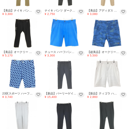
【美品】ナイキ パンツ ブラウン DRI-FIT ストレッチ ジップ横汚れ小、裾毛羽立ち メンズ 30×32MM ゴルフウェア NIKE
ナイキ パンツ ダークグレー DRI-FIT ストレッチ メンズ 30×32MM ゴルフウェア NIKE
【美品】アディダス パンツ ベージュ ストレッチ メンズ 79 ゴルフウェア adidas
¥ 3,300
¥ 2,750
¥ 3,080
【美品】オークリー パンツ 黒 サイドジップポケット メンズ 38 ゴルフウェア 2024年モデル Oakley
チュース ハーフパンツ ブルー ストレッチ 後ろロゴ メンズ 50/M ゴルフウェア KJUS
【超美品】オークリー ハーフパンツ ネイビー×ダークネイビー カモフラ 迷彩 メンズ 34 ゴルフウェア Oakley
¥ 5,170
¥ 3,300
¥ 5,500
23区スポーツ ハーフパンツ ネイビー×ブルー 総柄 ポケット口・ヒップ色褪せ メンズ 90 ゴルフウェア 23区
【新品】パーリーゲイツ パンツ ダークグレー シンプル ストレッチ TEXBRID メンズ 7(2XL) ゴルフウェア 大きいサイズ PEARLY GATES
【新品】ティゴラ ハーフパンツ ライトグレー 裏地付 ストレッチ icool メンズ XL ゴルフウェア 2025年モデル TIGORA
¥ 3,740
¥ 15,400
¥ 2,860