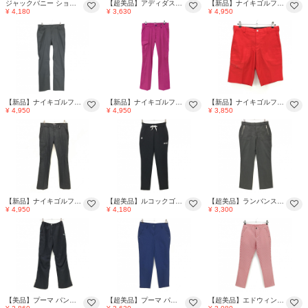
ジャックバニー ショートパンツ 白×イエロー 花柄 ストレッチ レディース 1(M) ゴルフウェア Jack Bunny
【超美品】アディダス ショートパンツ ピンク ストレッチ ウエストゴム レディース M ゴルフウェア adidas
【新品】ナイキゴルフ パンツ カーキ 地模様 DRI-FIT メンズ L ゴルフウェア NIKE
¥ 4,180
¥ 3,630
¥ 4,950
【新品】ナイキゴルフ パンツ グレー ストライプ地模様 DRI-FIT メンズ L ゴルフウェア NIKE
【新品】ナイキゴルフ パンツ ピンク ドット風地模様 複数ポケット メンズ L ゴルフウェア NIKE
【新品】ナイキゴルフ ハーフパンツ レッド ストライプ地模様 タイガーウッズ ストレッチ DRI-FIT メンズ L ゴルフウェア NIKE
¥ 4,950
¥ 4,950
¥ 3,850
【新品】ナイキゴルフ パンツ 黒 地模様 複数ポケット DRI-FIT メンズ L ゴルフウェア NIKE
【超美品】ルコックゴルフ パンツ 黒×白 ロゴ刺しゅう ウエスト後ろゴム 調節紐 レディース S ゴルフウェア le coq sportif
【超美品】ランバンスポール パンツ ダークグレー×白 ストライプ バックロゴ ウエストゴム レディース 38(M) ゴルフウェア LANVIN SPORT
¥ 4,950
¥ 4,180
¥ 3,300
【美品】プーマ パンツ 黒×ライトブルー ロゴ刺しゅう 裾ドローコード レディース S ゴルフウェア PUMA
【超美品】プーマ パンツ ネイビー×ネイビーグレー系 ドット柄 バックロゴ レディース M ゴルフウェア PUMA
【超美品】エドウィンゴルフ パンツ レッド×白 チェック柄 サッカー生地 バックロゴ レディース M ゴルフウェア EDWIN GOLF