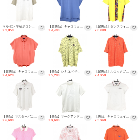
マルボン 半袖ポロシャツ 白×ネイビー ロゴ刺しゅう メンズ M ゴルフウェア Malbon
【超美品】キャロウェイ 半袖シャツ ライトブルー ロゴシルバー レディース L ゴルフウェア Callaway
【超美品】ダンスウィズドラゴン 半袖ポロシャツ イエロー×レッド系×パープル系 一部柄 メンズ 3(L) ゴルフウェア Dance With Dragon
¥ 3,850
¥ 4,400
¥ 8,800
【超美品】キャロウェイ 半袖ポロシャツ サーモンピンク ロゴ刺しゅう レディース L ゴルフウェア Callaway
【美品】シナコバ 半袖ポロシャツ イエロー×ネイビー 英字総柄 ロゴ メンズ 4L ゴルフウェア 大きいサイズ SINA COVA
【超美品】ルコックゴルフ 半袖ポロシャツ オレンジ 総柄 メンズ 4L ゴルフウェア 大きいサイズ le coq sportif
¥ 4,620
¥ 5,280
¥ 4,950
【美品】マスターバニー 半袖ポロシャツ 白系×黒系 メッシュ調 胸ロゴ メンズ 5(L) ゴルフウェア MASTER BUNNY EDITION
【美品】マークアンドロナ 半袖ハイネックシャツ アイボリー ビッグスカル バックロゴ メンズ 42(XS) ゴルフウェア MARK＆LONA
【美品】キャロウェイ 半袖ポロシャツ 白 襟ライン レディース M ゴルフウェア Callaway
¥ 6,600
¥ 9,680
¥ 3,960