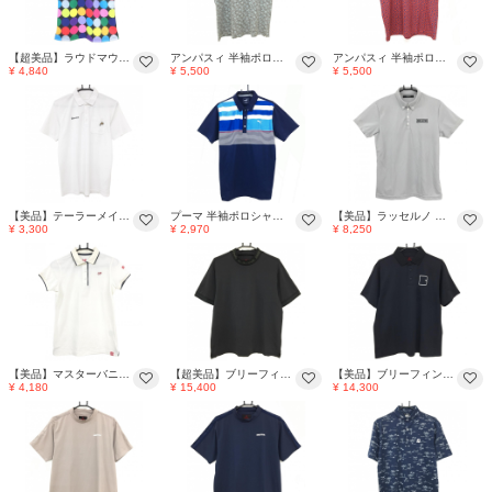
【超美品】ラウドマウス 半袖ポロシャツ 黒×マルチカラー ディスコボールズブラック ロゴ刺しゅう レディース M ゴルフウェア LOUDMOUTH
アンパスィ 半袖ポロシャツ グレー×ライトブルー 総柄 メンズ LL ゴルフウェア and per se
アンパスィ 半袖ポロシャツ レッド×ブルー 総柄 ボタンダウン メンズ LL ゴルフウェア and per se
¥ 4,840
¥ 5,500
¥ 5,500
【美品】テーラーメイド 半袖ポロシャツ 白×黒×イエロー 胸ポケット ピザ刺しゅう メンズ S ゴルフウェア TaylorMade
プーマ 半袖ポロシャツ ネイビー×ブルー 上部ボーダー メンズ L ゴルフウェア PUMA
【美品】ラッセルノ 半袖ポロシャツ グレー 背面ルチャ ボタンダウン メンズ 4(M) ゴルフウェア RUSSELUNO
¥ 3,300
¥ 2,970
¥ 8,250
【美品】マスターバニー 半袖ポロシャツ 白×ネイビー ロゴレッド レディース 1(M) ゴルフウェア MASTER BUNNY EDITION
【超美品】ブリーフィング 半袖ハイネックシャツ 黒 ネック・袖口ロゴ メンズ M ゴルフウェア 2024年モデル BRIEFING
【美品】ブリーフィング 半袖ポロシャツ 黒×白 背面ロゴプリント メンズ M ゴルフウェア BRIEFING
¥ 4,180
¥ 15,400
¥ 14,300