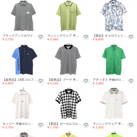
ブラックアンドホワイト 半袖ポロシャツ ダークグレー 織生地 胸ポケット刺しゅう メンズ LL ゴルフウェア Black＆White
マンシングウェア 半袖ポロシャツ ライトグリーン 胸ポケット メンズ MA ゴルフウェア Munsingwear
【新品】キャロウェイ 半袖ポロシャツ 白×ネイビー 総柄 かざあなメッシュ メンズ M ゴルフウェア Callaway
¥ 2,750
¥ 3,080
¥ 8,800
【超美品】23区ゴルフ 半袖ポロシャツ ネイビー×ライトブルー サイド英字 メンズ M ゴルフウェア 23区
【超美品】プーマ 半袖ポロシャツ 黒×白 総柄 メッシュ調生地 ロゴ刺しゅう メンズ L ゴルフウェア PUMA
アディダス 半袖ポロシャツ グリーン×白 総柄刺しゅう ボタンダウン メンズ L ゴルフウェア adidas
¥ 4,950
¥ 4,180
¥ 3,080
モンジー 半袖ポロシャツ ライトベージュ系 ハーフジップ ナイロン混 ロゴ黒 メンズ L ゴルフウェア monzee
【美品】ローカルゴルフ 半袖ポロシャツ 白×黒×グレー ブロックチェック ストライプ メンズ M/L ゴルフウェア Local Golf
マンシングウェア 半袖ポロシャツ 白 襟ボーダー風 胸ポケット メンズ M ゴルフウェア Munsingwear
¥ 2,750
¥ 7,700
¥ 3,300