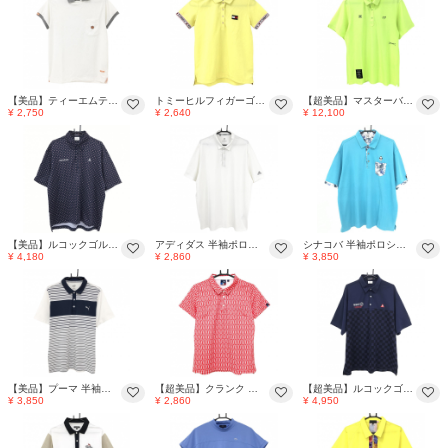
【美品】ティーエムティークラシック 襟付き半袖シャツ 白×グレー 胸ポケット メンズ M ゴルフウェア TMT CLASSIC
トミーヒルフィガーゴルフ 半袖ポロシャツ イエロー 袖口ロゴ レディース S ゴルフウェア Tommy Hilfiger Golf
【超美品】マスターバニー 半袖ポロシャツ 蛍光グリーン 背面プリント メンズ 4(M) ゴルフウェア 2024年モデル MASTER BUNNY EDITION
¥ 2,750
¥ 2,640
¥ 12,100
【美品】ルコックゴルフ 半袖ポロシャツ ネイビー×レッド 総柄 ボタンダウン メンズ 3L ゴルフウェア 大きいサイズ le coq sportif
アディダス 半袖ポロシャツ 白 袖ロゴグレー 襟汚れ メンズ 2XL ゴルフウェア 大きいサイズ adidas
シナコバ 半袖ポロシャツ ライトブルー×白 胸ポケット花柄 メンズ 3L ゴルフウェア 大きいサイズ SINA COVA
¥ 4,180
¥ 2,860
¥ 3,850
【美品】プーマ 半袖ポロシャツ 白×ネイビー×グレー フロントボーダー柄 メンズ XL ゴルフウェア PUMA
【超美品】クランク 半袖ポロシャツ ピンク系×白 総柄 レディース L ゴルフウェア CLUNK
【超美品】ルコックゴルフ 半袖ポロシャツ ネイビー 下部ブロックチェック メンズ 3L ゴルフウェア 大きいサイズ le coq sportif
¥ 3,850
¥ 2,860
¥ 4,950