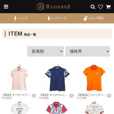
メンズ
レディース
ゴルフ用品
ITEM
商品一覧
【美品】テーラーメイド 半袖ハイネックシャツ ライトピンク 後ろハーフジップ 肩ロゴ レディース M ゴルフウェア TaylorMade
【美品】キャロウェイ 半袖ポロシャツ ネイビー×ブルー×オレンジ 袖パイナップル柄 コットン100％ レディース S ゴルフウェア Callaway
【超美品】ジャックバニー 半袖ハイネックシャツ 蛍光オレンジ×白 サイドロゴライン レディース 1(M) ゴルフウェア Jack Bunny
¥ 3,520
¥ 3,630
¥ 7,150