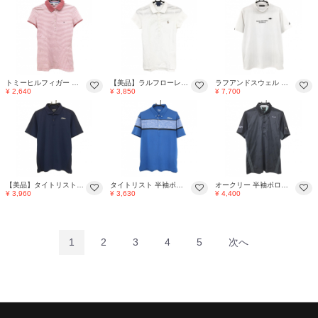
トミーヒルフィガー 半袖ポロシャツ 白×ライトピンク ボーダー 胸ロゴ レディース S/P ゴルフウェア Tommy Hilfiger Golf
【美品】ラルフローレン 半袖ポロシャツ 白系 胸ポニー刺しゅう レディース S ゴルフウェア Ralph Lauren
ラフアンドスウェル 半袖ハイネックシャツ 白 地模様 ロゴ黒 メンズ L ゴルフウェア rough＆swell
¥ 2,640
¥ 3,850
¥ 7,700
【美品】タイトリスト 半袖ポロシャツ ダークネイビー 後ろメッシュ調 メンズ LL ゴルフウェア TITLEIST
タイトリスト 半袖ポロシャツ ブルー×杢ブルー ボタンダウン ロゴ刺しゅう メンズ LL ゴルフウェア TITLEIST
オークリー 半袖ポロシャツ ダークグレー系×黒 英字柄 ボタンダウン ジップポケット メンズ L ゴルフウェア Oakley
¥ 3,960
¥ 3,630
¥ 4,400
1
2
3
4
5
次へ