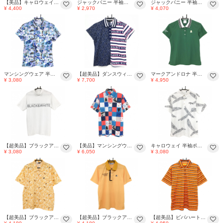
【美品】キャロウェイ レッドレーベル 半袖ポロシャツ 黒×白 総柄 ロゴ刺しゅう レディース L ゴルフウェア Callaway
ジャックバニー 半袖ポロシャツ 白×黒 プリント 襟汚れ レディース 1 ゴルフウェア Jack Bunny
ジャックバニー 半袖ポロシャツ 白×黒×イエロー ビル総柄 ドット レディース 1(M) ゴルフウェア Jack Bunny
¥ 4,400
¥ 2,970
¥ 4,070
マンシングウェア 半袖ポロシャツ ライトブルー×パープル×ピンク 総柄 レディース M ゴルフウェア Munsingwear
【超美品】ダンスウィズドラゴン 半袖ポロシャツ ネイビー×白 ロゴ総柄 一部ボーダー レディース 2(M) ゴルフウェア Dance With Dragon
マークアンドロナ 半袖ポロシャツ グリーン×白 襟3本ライン ロゴ刺しゅう レディース 38(M) ゴルフウェア MARK＆LONA
¥ 3,080
¥ 7,700
¥ 4,950
【超美品】ブラックアンドホワイト 半袖ハイネックシャツ 白×シルバー フロントロゴ メンズ LL ゴルフウェア Black＆White
【美品】マンシングウェア 半袖ポロシャツ ブルー×レッド ブロックチェック 総柄 メンズ LL ゴルフウェア 2024年モデル Munsingwear
キャロウェイ 半袖ポロシャツ 白×ネイビー 一部ペイズリー柄 メンズ LL ゴルフウェア Callaway
¥ 3,080
¥ 6,050
¥ 3,080
【超美品】ブラックアンドホワイト 半袖ポロシャツ オレンジ×白 リーフ柄 胸ポケット メンズ LL ゴルフウェア Black＆White
【超美品】ブラックアンドホワイト 半袖ポロシャツ オレンジ×ネイビー ロゴ刺しゅう 襟裏ロゴ メンズ L ゴルフウェア Black＆White
【超美品】ビバハート 半袖ポロシャツ オレンジ×黒 ボーダー ロゴ メンズ 52(XL) ゴルフウェア VIVA HEART