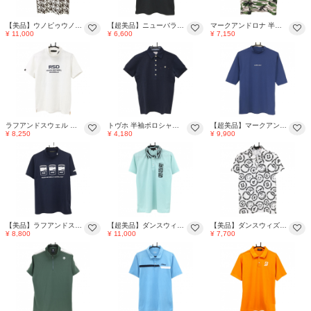
【美品】ウノピゥウノウグァーレトレ 半袖ポロシャツ 白×ブラウン系 総柄 グラデーション メンズ III(S) ゴルフウェア 1PIU1UGUALE3
【超美品】ニューバランスゴルフ 半袖ポロシャツ 黒×白 胸ロゴ 一部柄 メンズ 4(M) ゴルフウェア New Balance
マークアンドロナ 半袖ポロシャツ グリーン×グレージュ×白 総柄 ヤシの木 メンズ 46(M) ゴルフウェア MARK＆LONA
¥ 11,000
¥ 6,600
¥ 7,150
ラフアンドスウェル 半袖ハイネックシャツ 白 平面プリント メンズ S ゴルフウェア 2024年モデル rough＆swell
トヴホ 半袖ポロシャツ ネイビー サッカー生地 胸ポケット メンズ 02 ゴルフウェア tovho
【超美品】マークアンドロナ 半袖ハイネックシャツ ブルー系 ロゴプリント メンズ 64(M) ゴルフウェア MARK＆LONA
¥ 8,250
¥ 4,180
¥ 9,900
【美品】ラフアンドスウェル 半袖ハイネックシャツ ネイビー×白 ロゴプリント メンズ L ゴルフウェア rough＆swell
【超美品】ダンスウィズドラゴン 半袖ポロシャツ ミントグリーン×黒 メンズ 3(L) ゴルフウェア 2024年モデル Dance With Dragon
【美品】ダンスウィズドラゴン 半袖ポロシャツ 白×黒 総柄 メンズ 2(M) ゴルフウェア Dance With Dragon
¥ 8,800
¥ 11,000
¥ 7,700