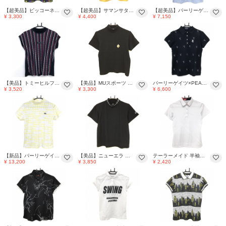
【超美品】ピッコーネクラブ 半袖ハイネックシャツ 黒×マルチカラー 総柄 ストレッチ レディース I(M) ゴルフウェア PICONE
【超美品】サマンサタバサUNDER25 半袖ポロシャツ イエロー×グリーン ロゴ ワッペン レディース M ゴルフウェア Samantha Thavasa
【超美品】パーリーゲイツ 半袖ポロシャツ ライトブルー×白 ロゴ総柄 胸ポケット レディース 1(M) ゴルフウェア PEARLY GATES
¥ 3,300
¥ 4,400
¥ 7,150
【美品】トミーヒルフィガーゴルフ 半袖ハイネックシャツ ネイビー×レッド 前総柄 レディース M ゴルフウェア Tommy Hilfiger Golf
【美品】MUスポーツ 半袖ハイネックシャツ 黒 ドット織生地 犬ワッペン レディース F ゴルフウェア M・U SPORTS
パーリーゲイツ×PEANUTS 半袖ポロシャツ ネイビー×白 スヌーピー総柄 レディース 1(M) ゴルフウェア PEARLY GATES
¥ 3,520
¥ 3,300
¥ 6,600
【新品】パーリーゲイツ 半袖ハイネックシャツ 白×イエロー ロゴ総柄 織生地 レディース 2(L) ゴルフウェア 2024年モデル PEARLY GATES
【美品】ニューエラ 半袖ハイネックシャツ 黒×白 ネックロゴライン レディース M ゴルフウェア New Era
テーラーメイド 半袖ポロシャツ 白 腹部プリント レディース M ゴルフウェア TaylorMade
¥ 13,200
¥ 3,850
¥ 2,420