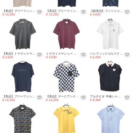
【美品】ブリーフィング 半袖ハイネックシャツ グレージュ 肩ロゴテープ メンズ M ゴルフウェア 2025年モデル BRIEFING
【美品】ブリーフィング 半袖ハイネックシャツ ネイビー×白 肩ロゴテープ メンズ M ゴルフウェア 2025年モデル BRIEFING
【超美品】フットジョイ 半袖ポロシャツ ネイビー×白 総柄 ヤシの木 ロゴ刺しゅう メンズ L ゴルフウェア FootJoy
¥ 13,200
¥ 13,200
¥ 4,620
【美品】トラヴィスマシュー 半袖ポロシャツ グレー ロゴ刺しゅう メンズ XL ゴルフウェア TravisMathew
トラヴィスマシュー 半袖ポロシャツ ボルドー ロゴ刺しゅう メンズ XL ゴルフウェア TravisMathew
パシフィックゴルフクラブ 半袖ポロシャツ 白×レッド×グリーン 胸ロゴ 後ろロゴプリント メンズ S ゴルフウェア Pacific GOLF CLUB
¥ 4,620
¥ 3,630
¥ 4,400
【美品】ブリーフィング 半袖ハイネックシャツ ネイビー 胸プリント メンズ S ゴルフウェア 2025年モデル BRIEFING
【美品】マークアンドロナ 半袖ハイネックシャツ ネイビー×白 チェック 胸ポケット メンズ 44(S) ゴルフウェア 2024年モデル MARK＆LONA
アルチビオ 半袖シャツ ネイビー×白 ハートワッペン ナイロン混 レディース 38(M) ゴルフウェア archivio
¥ 13,200
¥ 13,200
¥ 6,380