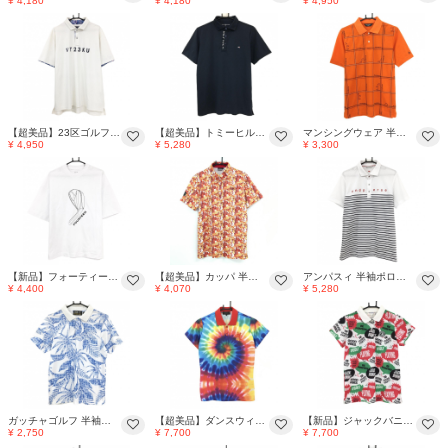
¥ 4,180
¥ 4,180
¥ 4,950
【超美品】23区ゴルフ 半袖ポロシャツ 白×ネイビー 前立て・袖口花柄 フロントロゴ メンズ 5L ゴルフウェア 大きいサイズ 23区
【超美品】トミーヒルフィガーゴルフ 半袖ポロシャツ ネイビー 前立てロゴ メンズ M ゴルフウェア Tommy Hilfiger Golf
マンシングウェア 半袖ポロシャツ オレンジ×ネイビー 格子 ロゴ メンズ M ゴルフウェア Munsingwear
¥ 4,950
¥ 5,280
¥ 3,300
【新品】フォーティーン Tシャツ 白 フロントロゴ メンズ M ゴルフウェア FOURTEEN
【超美品】カッパ 半袖ポロシャツ オレンジ×イエロー 総柄 ボタンダウン メンズ O(XL) ゴルフウェア Kappa
アンパスィ 半袖ポロシャツ 白×ネイビー 下部ボーダー メンズ LL ゴルフウェア and per se
¥ 4,400
¥ 4,070
¥ 5,280
ガッチャゴルフ 半袖ポロシャツ 白×ブルー 花柄 襟裏英字 メンズ S ゴルフウェア GOTCHAGOLF
【超美品】ダンスウィズドラゴン 半袖ポロシャツ マルチカラー タイダイ風 レディース 2(M) ゴルフウェア Dance With Dragon
【新品】ジャックバニー 半袖ポロシャツ 白×レッド×グリーン 総柄 吸湿速乾 レディース 1(M) ゴルフウェア Jack Bunny
¥ 2,750
¥ 7,700
¥ 7,700