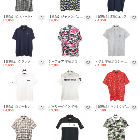
【美品】ビバハート×ハローキティ 半袖ポロシャツ 白×黒 ハート・キティちゃん総柄 レディース 40(M) ゴルフウェア VIVA HEART
【新品】ジャックバニー Tシャツ ネイビー×イエロー タクシー総柄 吸水速乾 PETER MARCO レディース 0(S) ゴルフウェア Jack Bunny
【超美品】23区ゴルフ 半袖ポロシャツ ネイビー 前立て・袖口花柄 フロントロゴ メンズ 5L ゴルフウェア 大きいサイズ 23区
¥ 3,850
¥ 6,050
¥ 4,950
【超美品】クランク 半袖ポロシャツ ネイビー ロゴ総柄地模様 ボタンダウン メンズ XL ゴルフウェア CLUNK
ジーフォア 半袖ポロシャツ グレー×ピンク カモフラ 迷彩 メンズ M ゴルフウェア G/FORE
トヴホ 半袖ポロシャツ 白×ネイビー 花柄 ボタンダウン メンズ 02 ゴルフウェア tovho
¥ 3,630
¥ 2,860
¥ 4,180
【美品】ロサーセン 半袖ハイネックシャツ 白 カモフラ風地模様 ロゴ刺しゅう メンズ M ゴルフウェア Rosasen
パーリーゲイツ 半袖ハイネックシャツ 白×ネイビー フロントロゴ ニコちゃん スマイル メンズ 4(M) ゴルフウェア PEARLY GATES
【超美品】マンシングウェア 半袖ポロシャツ レッド×黒 ペンギン総柄 襟裏ロゴ メンズ LL ゴルフウェア Munsingwear
¥ 4,950
¥ 3,300
¥ 5,500