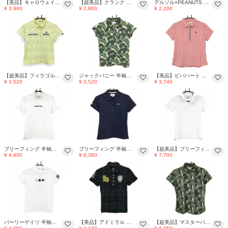
【美品】キャロウェイ 半袖ポロシャツ 黒×白 ボーダー 織生地 襟元シャツ風デザイン コットン100％ レディース M ゴルフウェア Callaway
【超美品】クランク 半袖ポロシャツ ネイビー×白 斜めライン ワッペン レディース L ゴルフウェア CLUNK
デルソル×PEANUTS 半袖ポロシャツ 白 スヌーピー レディース LL ゴルフウェア DELSOL
¥ 3,960
¥ 2,860
¥ 2,200
【超美品】フィラゴルフ 半袖ポロシャツ イエロー×パープル系 総柄 ロゴ刺しゅう レディース LL ゴルフウェア FILA GOLF
ジャックバニー 半袖ポロシャツ グリーン リーフ柄 ワッペン レディース 0(S) ゴルフウェア Jack Bunny
【美品】ビバハート 半袖ポロシャツ 白×レッド ストライプ ロゴ刺しゅう レディース 42(L) ゴルフウェア VIVA HEART
¥ 3,520
¥ 3,520
¥ 3,740
ブリーフィング 半袖ハイネックシャツ 白 背面センターロゴ ロゴ黒 レディース S ゴルフウェア BRIEFING
ブリーフィング 半袖ポロシャツ ネイビー 襟一部メッシュ ステッチ白 レディース S ゴルフウェア BRIEFING
【超美品】ブリーフィング 半袖スキッパーシャツ 白 迷彩調織生地 カモフラ パイル地 レディース S ゴルフウェア BRIEFING
¥ 4,400
¥ 6,380
¥ 7,700
パーリーゲイツ 半袖ハイネックシャツ 白×黒 後ろセンターライン レディース 1(M) ゴルフウェア PEARLY GATES
【美品】アドミラル 半袖ポロシャツ グリーン×ネイビー チェック レディース L ゴルフウェア Admiral
【超美品】マスターバニー 半袖ポロシャツ カーキ×ブラウン 総柄 ロゴワッペン レディース 0(S) ゴルフウェア MASTER BUNNY EDITION