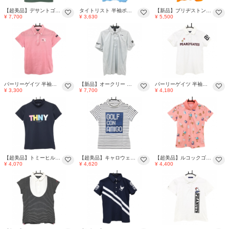
【超美品】デサントゴルフ 半袖ハイネックシャツ カーキ×白 ロゴテープ ハーフジップ メンズ L ゴルフウェア 2024年モデル DESCENTE
タイトリスト 半袖ポロシャツ ライトブルー×ネイビー ロゴ刺しゅう メンズ LL ゴルフウェア TITLEIST
【新品】ブリヂストン 半袖ポロシャツ オレンジ ロゴ白 吸汗速乾 UVカット メンズ L ゴルフウェア Bridgestone
¥ 7,700
¥ 3,630
¥ 5,500
パーリーゲイツ 半袖ポロシャツ ピンク ボタンダウン レディース 1(M) ゴルフウェア PEARLY GATES
【新品】オークリー 半袖ポロシャツ グレー 総柄地模様 ボタンダウン 吸汗速乾 メンズ L ゴルフウェア Oakley
パーリーゲイツ 半袖ポロシャツ 白×ネイビー フロントロゴ ニコちゃん スマイル レディース 0(S) ゴルフウェア PEARLY GATES
¥ 3,300
¥ 7,700
¥ 4,180
【超美品】トミーヒルフィガー 半袖ハイネックシャツ ネイビー レディース S ゴルフウェア Tommy Hilfiger Golf
【超美品】キャロウェイ 半袖ハイネックシャツ 白×ネイビー ボーダー ラメプリント 綿混 レディース S ゴルフウェア Callaway
【超美品】ルコックゴルフ 半袖ポロシャツ ピンク×マルチカラー 総柄 ソフトクリーム アイス レディース M ゴルフウェア le coq sportif
¥ 4,070
¥ 4,620
¥ 4,400