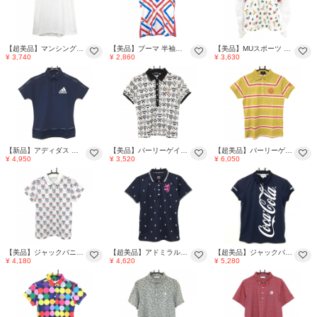
【超美品】マンシングウェア 半袖ハイネックシャツ 白×ネイビー ペンギン サーフィン レディース LL ゴルフウェア Munsingwear
【美品】プーマ 半袖ポロシャツ 白×レッド系 前面総柄 DRY CELL PealCC Hawaii レディース US-XS ゴルフウェア PUMA
【美品】MUスポーツ 半袖ポロシャツ 白×ベージュ×グリーン ドッグ・ハワイアン柄 レディース 40(M) ゴルフウェア M・U SPORTS
¥ 3,740
¥ 2,860
¥ 3,630
【新品】アディダス 半袖ポロシャツ ネイビー×シルバー 裾メッシュ調 レディース S ゴルフウェア adidas
【美品】パーリーゲイツ 半袖ポロシャツ 白×黒 総柄 レディース 2(L) ゴルフウェア PEARLY GATES
【超美品】パーリーゲイツ 半袖ポロシャツ マスタードイエロー×ピンク ボーダー ワッペン レディース 0(S) ゴルフウェア PEARLY GATES
¥ 4,950
¥ 3,520
¥ 6,050
【美品】ジャックバニー 半袖ポロシャツ アイボリー×ピンク系×グリーンブルー 総柄 ロゴ レディース 1(M) ゴルフウェア Jack Bunny
【超美品】アドミラル 半袖ポロシャツ ネイビー×白 ロゴ総柄 レディース L ゴルフウェア Admiral
【超美品】ジャックバニー×コカ・コーラ 半袖ポロシャツ ネイビー×白 ビッグプリント レディース 1(M) ゴルフウェア Jack Bunny
¥ 4,180
¥ 4,620
¥ 5,280