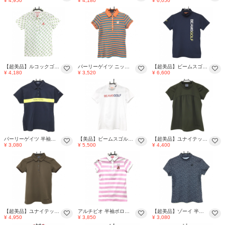
¥ 4,950
¥ 4,180
¥ 6,050
【超美品】ルコックゴルフ 半袖ポロシャツ 白×ライトグリーン ヤシの木総柄 ボタンダウン レディース M ゴルフウェア le coq sportif
パーリーゲイツ ニット半袖ポロシャツ オレンジ×ライトブルー ボーダー リンゴ刺しゅう レディース 0(S) ゴルフウェア PEARLY GATES
【超美品】ビームスゴルフ 半袖ハイネックシャツ ネイビー×白 フロントロゴ レディース S ゴルフウェア BEAMS GOLF
¥ 4,180
¥ 3,520
¥ 6,600
パーリーゲイツ 半袖ポロシャツ ネイビー×イエロー 胸元ライン ロゴ 織生地 レディース 0(S) ゴルフウェア PEARLY GATES
【美品】ビームスゴルフ 半袖ハイネックシャツ 白×レッド フロントロゴ レディース S ゴルフウェア BEAMS GOLF
【超美品】ユナイテッドアローズゴルフ 半袖シャツ カーキ ロゴ刺しゅう レディース SMALL ゴルフウェア UNITED ARROWS
¥ 3,080
¥ 5,500
¥ 4,400
【超美品】ユナイテッドアローズゴルフ 半袖ポロシャツ ブラウン 肩フリル レディース SMALL ゴルフウェア UNITED ARROWS
アルチビオ 半袖ポロシャツ 白×ピンク ボーダー ラインストーン レディース 38(M) ゴルフウェア archivio
【超美品】ゾーイ 半袖ハイネックシャツ ネイビー×白 英字総柄 ロゴ刺しゅう ストレッチ レディース 1036(S) ゴルフウェア ZOY
¥ 4,950
¥ 3,850
¥ 3,080