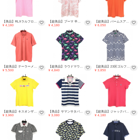
【美品】RLXラルフローレン 半袖ポロシャツ ピンク×白 ボーダー スナップボタン 袖ロゴ レディース S ゴルフウェア Ralph Lauren
【超美品】プーマ 半袖ポロシャツ 白×レッド×グレー 総柄 ボーダー メンズ US-XXL ゴルフウェア 大きいサイズ PUMA
【超美品】パームスアンドコー 半袖ポロシャツ オレンジ メッシュ調 ロゴブルー メンズ M ゴルフウェア Palms&co.
¥ 4,180
¥ 4,180
¥ 6,050
【超美品】テーラーメイド 半袖ポロシャツ オレンジ系 花総柄地模様 スタンドカラー メンズ 2XO ゴルフウェア 大きいサイズ TaylorMade
【超美品】ラウドマウス 半袖ポロシャツ ネイビー×マルチカラー ワイルドフラミンゴズ ロゴ刺しゅう レディース M ゴルフウェア LOUDMOUTH
【超美品】23区ゴルフ 半袖ポロシャツ 白×ネイビー ギザギザボーダー風 レディース III(XL) ゴルフウェア 23区
¥ 5,500
¥ 4,840
¥ 3,850
【超美品】キスオンザグリーン 半袖ハイネックシャツ イエロー×マルチカラー レディース 2(M) ゴルフウェア kiss on the green
【美品】サマンサタバサUNDER25 半袖スキッパーシャツ 白×ネイビー ボーダー ロゴ刺しゅう レディース S ゴルフウェア Samantha Thavasa
【超美品】ジャックバニー 半袖ポロシャツ ピンク 後ろビッグロゴ レディース 1(M) ゴルフウェア Jack Bunny
¥ 3,960
¥ 3,080
¥ 4,180