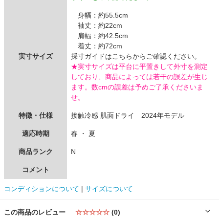
身幅：約55.5cm
袖丈：約22cm
肩幅：約42.5cm
着丈：約72cm
実寸サイズ
採寸ガイドはこちらからご確認ください。
★実寸サイズは平台に平置きして外寸を測定
しており、商品によっては若干の誤差が生じ
ます。数cmの誤差は予めご了承くださいま
せ。
特徴・仕様
接触冷感 肌面ドライ 2024年モデル
適応時期
春 ・ 夏
商品ランク
N
コメント
コンディションについて
|
サイズについて
この商品のレビュー
☆☆☆☆☆
(0)