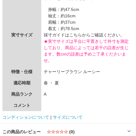
身幅：約47.5cm
袖丈：約16cm
肩幅：約37cm
着丈：約78.5cm
実寸サイズ
採寸ガイドはこちらからご確認ください。
★実寸サイズは平台に平置きして外寸を測定
しており、商品によっては若干の誤差が生じ
ます。数cmの誤差は予めご了承くださいま
せ。
特徴・仕様
チャーリーブラウン ルーシー
適応時期
春 ・ 夏
商品ランク
A
コメント
コンディションについて
|
サイズについて
この商品のレビュー
☆☆☆☆☆
(0)