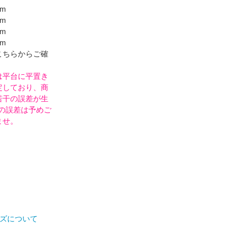
m
m
m
m
こちらからご確
は平台に平置き
定しており、商
若干の誤差が生
mの誤差は予めご
ませ。
ズについて