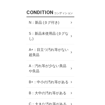
CONDITION
コンディション
N：新品 (タグ付き)
S：新品未使用品 (タグな
し)
A+：目立つ汚れ等がない
超美品
A：汚れ等が少ない美品
や良品
B+：中小の汚れ等がある
B：大中の汚れ等がある
C：大きな汚れ等がある