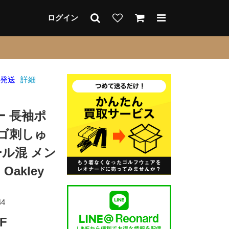
ログイン
日発送
詳細
 長袖ポ
ロゴ刺しゅ
ール混 メン
akley
44
F