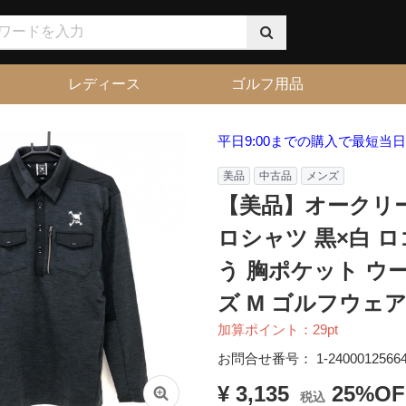
レディース
ゴルフ用品
平日9:00までの購入で最短当
美品
中古品
メンズ
【美品】オークリー
ロシャツ 黒×白 
う 胸ポケット ウ
ズ M ゴルフウェア O
加算ポイント：
29
pt
お問合せ番号：
1-2400012566
¥ 3,135
25%OF
税込