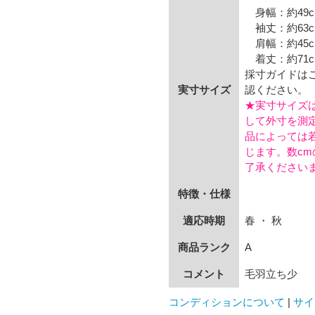
身幅：約49c
袖丈：約63c
肩幅：約45c
着丈：約71c
採寸ガイドは
実寸サイズ
認ください。
★実寸サイズ
して外寸を測
品によっては
じます。数c
了承ください
特徴・仕様
適応時期
春 ・ 秋
商品ランク
A
コメント
毛羽立ち少
コンディションについて
|
サイ