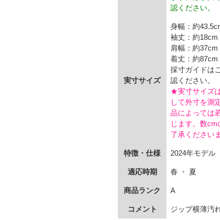
認ください。
身幅：約43.5c
袖丈：約18cm
肩幅：約37cm
着丈：約87cm
採寸ガイドは
実寸サイズ
認ください。
★実寸サイズ
して外寸を測
品によっては
じます。数cm
了承ください
特徴・仕様
2024年モデル
適応時期
春 ・ 夏
商品ランク
A
コメント
ジップ横薄汚