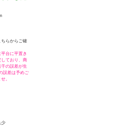
m
こちらからご確
は平台に平置き
定しており、商
若干の誤差が生
の誤差は予めご
ませ。
れ少