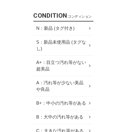
CONDITION
コンディション
N：新品 (タグ付き)
S：新品未使用品 (タグな
し)
A+：目立つ汚れ等がない
超美品
A：汚れ等が少ない美品
や良品
B+：中小の汚れ等がある
B：大中の汚れ等がある
C：大きな汚れ等がある