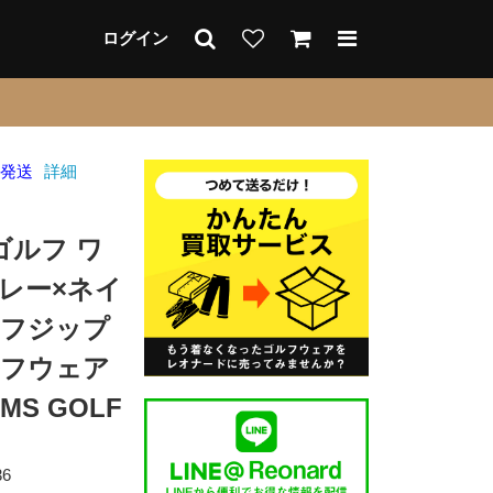
ログイン
日発送
詳細
ゴルフ ワ
レー×ネイ
ーフジップ
ルフウェア
MS GOLF
36