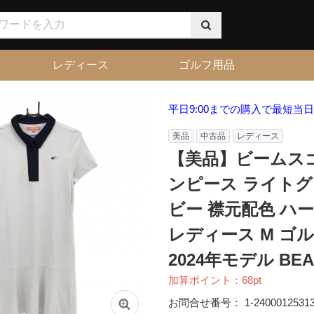
レディース
ゴルフ用品
平日9:00までの購入で最短当
美品
中古品
レディース
【美品】ビームス
ンピース ライトグ
ビー 襟元配色 ハ
レディース M ゴ
2024年モデル BEA
加算ポイント：
68
pt
お問合せ番号：
1-2400012531