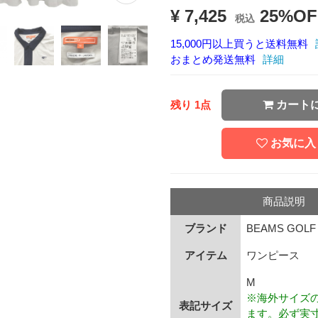
¥ 7,425
25%OF
税込
15,000円以上買うと送料無料
おまとめ発送無料
詳細
残り 1点
カート
お気に入
商品説明
ブランド
BEAMS GOLF
アイテム
ワンピース
M
※海外サイズ
表記サイズ
ます。必ず実