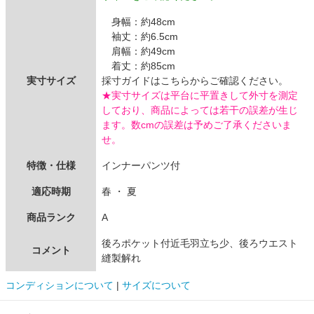
身幅：約48cm
袖丈：約6.5cm
肩幅：約49cm
着丈：約85cm
実寸サイズ
採寸ガイドはこちらからご確認ください。
★実寸サイズは平台に平置きして外寸を測定
しており、商品によっては若干の誤差が生じ
ます。数cmの誤差は予めご了承くださいま
せ。
特徴・仕様
インナーパンツ付
適応時期
春 ・ 夏
商品ランク
A
後ろポケット付近毛羽立ち少、後ろウエスト
コメント
縫製解れ
コンディションについて
|
サイズについて