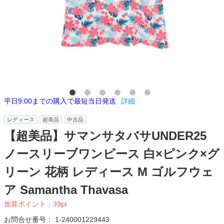
平日9:00までの購入で最短当日発送
詳細
レディース
超美品
中古品
【超美品】サマンサタバサUNDER25
ノースリーブワンピース 白×ピンク×グ
リーン 花柄 レディース M ゴルフウェ
ア Samantha Thavasa
加算ポイント：
39
pt
お問合せ番号：
1-240001229443