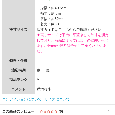
身幅：約40.5cm
袖丈：約-cm
肩幅：約32cm
着丈：約83cm
実寸サイズ
採寸ガイドはこちらからご確認ください。
★実寸サイズは平台に平置きして外寸を測定
しており、商品によっては若干の誤差が生じ
ます。数cmの誤差は予めご了承くださいま
せ。
特徴・仕様
適応時期
春 ・ 夏
商品ランク
A+
コメント
襟汚れ小
コンディションについて
|
サイズについて
この商品のレビュー
☆☆☆☆☆
(0)