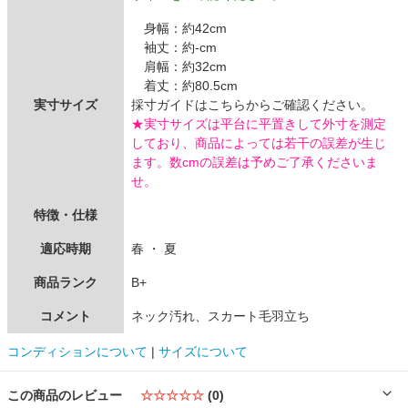
身幅：約42cm
袖丈：約-cm
肩幅：約32cm
着丈：約80.5cm
実寸サイズ
採寸ガイドはこちらからご確認ください。
★実寸サイズは平台に平置きして外寸を測定
しており、商品によっては若干の誤差が生じ
ます。数cmの誤差は予めご了承くださいま
せ。
特徴・仕様
適応時期
春 ・ 夏
商品ランク
B+
コメント
ネック汚れ、スカート毛羽立ち
コンディションについて
|
サイズについて
この商品のレビュー
☆☆☆☆☆
(0)