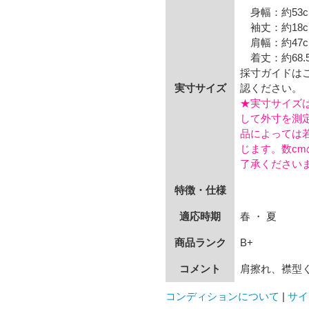
身幅：約53c
袖丈：約18c
肩幅：約47c
着丈：約68.5
採寸ガイドは
実寸サイズ
認ください。
★実寸サイズ
して外寸を測
品によっては
じます。数c
了承ください
特徴・仕様
適応時期
春 ・ 夏
商品ランク
B+
コメント
肩擦れ、襟型
コンディションについて
|
サイ