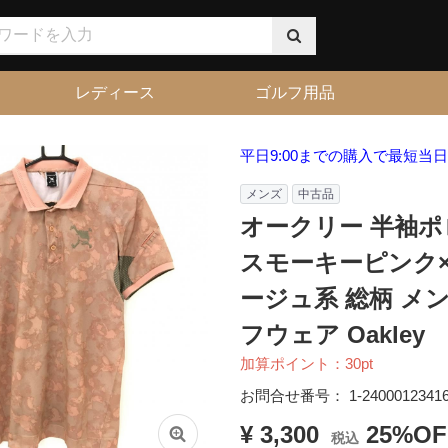
レディース
ゴルフ用品
平日9:00までの購入で最短当
メンズ
中古品
オークリー 半袖
スモーキーピンク
ージュ系 総柄 メン
フウェア Oakley
加算ポイント：
30
pt
お問合せ番号：
1-2400012341
¥ 3,300
25%OF
税込