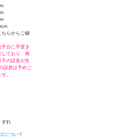
m
m
m
cm
こちらからご確
は平台に平置き
定しており、商
若干の誤差が生
mの誤差は予めご
ませ。
くずれ
ズについて