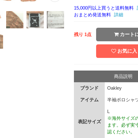
15,000円以上買うと送料無料
おまとめ発送無料
詳細
残り 1点
カート
お気に入
商品説明
ブランド
Oakley
アイテム
半袖ポロシャ
L
※海外サイズ
表記サイズ
ます。必ず実
認ください。