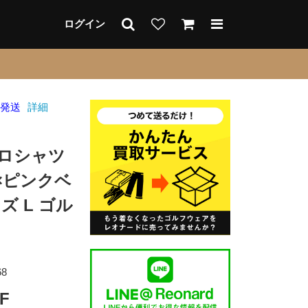
ログイン
日発送
詳細
ポロシャツ
×ピンクベ
ズ L ゴル
68
F