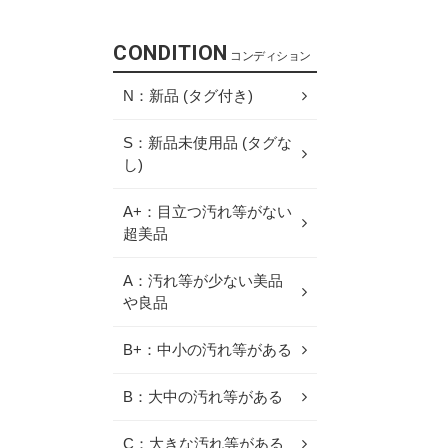
CONDITION
コンディション
N：新品 (タグ付き)
S：新品未使用品 (タグな
し)
A+：目立つ汚れ等がない
超美品
A：汚れ等が少ない美品
や良品
B+：中小の汚れ等がある
B：大中の汚れ等がある
C：大きな汚れ等がある