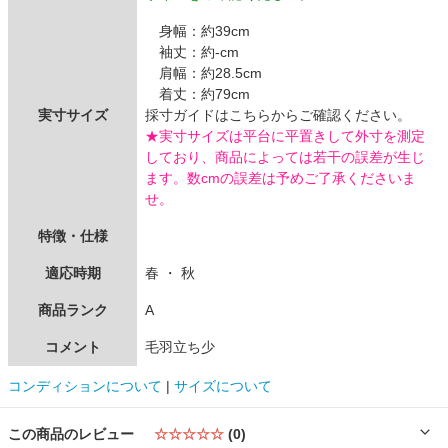
身幅：約39cm
袖丈：約-cm
肩幅：約28.5cm
着丈：約79cm
実寸サイズ
採寸ガイドはこちらからご確認ください。
★実寸サイズは平台に平置きして外寸を測定
しており、商品によっては若干の誤差が生じ
ます。数cmの誤差は予めご了承くださいま
せ。
特徴・仕様
適応時期
春 ・ 秋
商品ランク
A
コメント
毛羽立ち少
コンディションについて
|
サイズについて
この商品のレビュー
☆☆☆☆☆
(0)