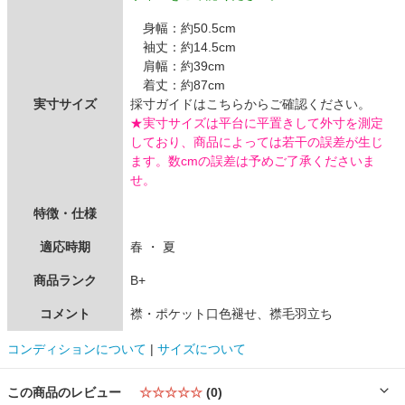
身幅：約50.5cm
袖丈：約14.5cm
肩幅：約39cm
着丈：約87cm
実寸サイズ
採寸ガイドはこちらからご確認ください。
★実寸サイズは平台に平置きして外寸を測定
しており、商品によっては若干の誤差が生じ
ます。数cmの誤差は予めご了承くださいま
せ。
特徴・仕様
適応時期
春 ・ 夏
商品ランク
B+
コメント
襟・ポケット口色褪せ、襟毛羽立ち
コンディションについて
|
サイズについて
この商品のレビュー
☆☆☆☆☆
(0)