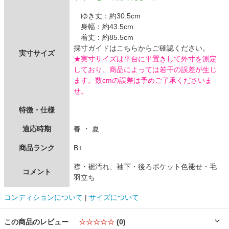
ゆき丈：約30.5cm
身幅：約43.5cm
着丈：約85.5cm
採寸ガイドはこちらからご確認ください。
実寸サイズ
★実寸サイズは平台に平置きして外寸を測定
しており、商品によっては若干の誤差が生じ
ます。数cmの誤差は予めご了承くださいま
せ。
特徴・仕様
適応時期
春 ・ 夏
商品ランク
B+
襟・裾汚れ、袖下・後ろポケット色褪せ・毛
コメント
羽立ち
コンディションについて
|
サイズについて
この商品のレビュー
☆☆☆☆☆
(0)