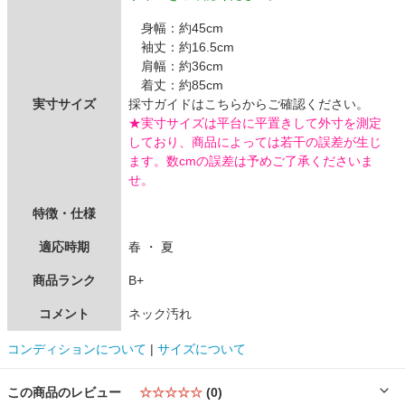
身幅：約45cm
袖丈：約16.5cm
肩幅：約36cm
着丈：約85cm
実寸サイズ
採寸ガイドはこちらからご確認ください。
★実寸サイズは平台に平置きして外寸を測定
しており、商品によっては若干の誤差が生じ
ます。数cmの誤差は予めご了承くださいま
せ。
特徴・仕様
適応時期
春 ・ 夏
商品ランク
B+
コメント
ネック汚れ
コンディションについて
|
サイズについて
この商品のレビュー
☆☆☆☆☆
(0)