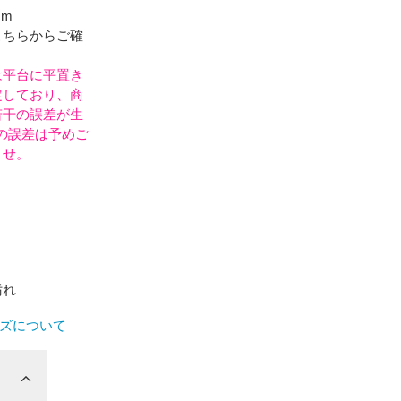
cm
こちらからご確
は平台に平置き
定しており、商
若干の誤差が生
の誤差は予めご
ませ。
汚れ
ズについて