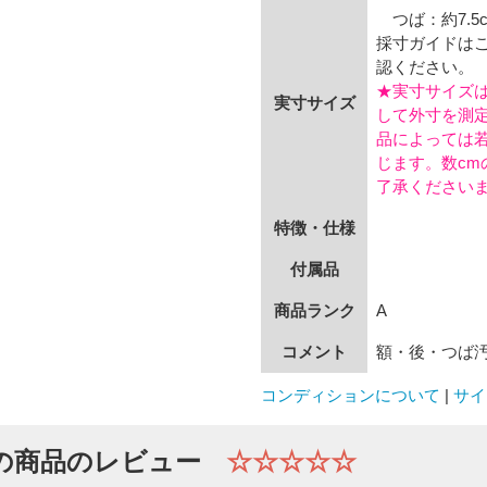
つば：約7.5
採寸ガイドは
認ください。
★実寸サイズ
実寸サイズ
して外寸を測
品によっては
じます。数cm
了承ください
特徴・仕様
付属品
商品ランク
A
コメント
額・後・つば
コンディションについて
|
サイ
の商品のレビュー
☆☆☆☆☆