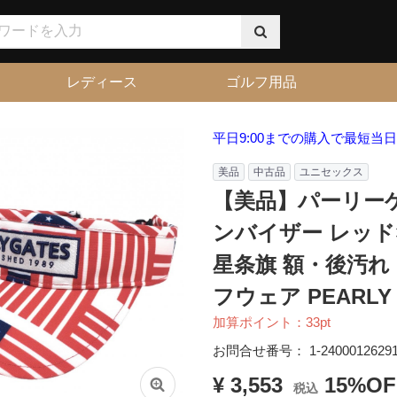
レディース
ゴルフ用品
平日9:00までの購入で最短当
美品
中古品
ユニセックス
【美品】パーリー
ンバイザー レッド
星条旗 額・後汚れ 
フウェア PEARLY 
加算ポイント：
33
pt
お問合せ番号：
1-2400012629
¥ 3,553
15%OF
税込