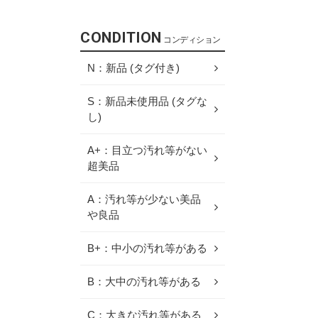
CONDITION
コンディション
N：新品 (タグ付き)
S：新品未使用品 (タグな
し)
A+：目立つ汚れ等がない
超美品
A：汚れ等が少ない美品
や良品
B+：中小の汚れ等がある
B：大中の汚れ等がある
C：大きな汚れ等がある