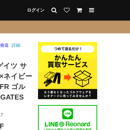
ログイン
日発送
詳細
ゲイツ サ
×ネイビー
FR ゴル
GATES
17
F