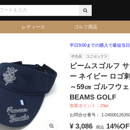
レディース
ゴルフ用品
平日9:00までの購入で最短当
中古品
ユニセックス
ビームスゴルフ 
ー ネイビー ロゴ刺
～59㎝ ゴルフウ
BEAMS GOLF
加算ポイント：
29
pt
お問合せ番号：
1-2400012635
¥ 3,086
14%OF
税込