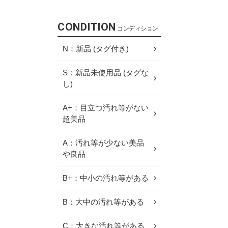
CONDITION
コンディション
N：新品 (タグ付き)
S：新品未使用品 (タグな
し)
A+：目立つ汚れ等がない
超美品
A：汚れ等が少ない美品
や良品
B+：中小の汚れ等がある
B：大中の汚れ等がある
C：大きな汚れ等がある