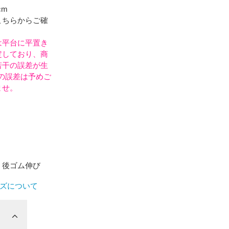
cm
こちらからご確
は平台に平置き
定しており、商
若干の誤差が生
の誤差は予めご
ませ。
、後ゴム伸び
ズについて