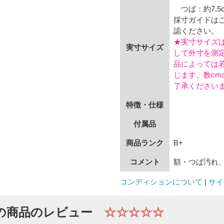
つば：約7.5
採寸ガイドは
認ください。
★実寸サイズ
実寸サイズ
して外寸を測
品によっては
じます。数cm
了承ください
特徴・仕様
付属品
商品ランク
B+
コメント
額・つば汚れ
コンディションについて
|
サイ
の商品のレビュー
☆☆☆☆☆