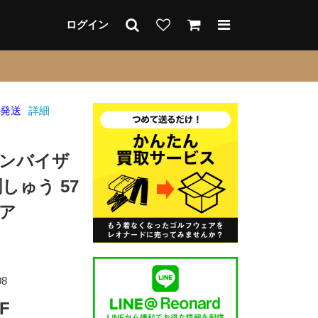
ログイン
日発送
詳細
サンバイザ
しゅう 57
ェア
08
F