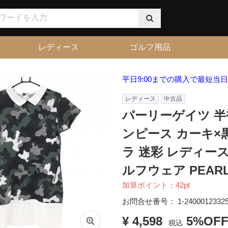
レディース
ゴルフ用品
平日9:00までの購入で最短当
レディース
中古品
パーリーゲイツ 
ンピース カーキ×
ラ 迷彩 レディース 
ルフウェア PEARL
加算ポイント：
42
pt
お問合せ番号：
1-2400012332
¥ 4,598
5%OF
税込