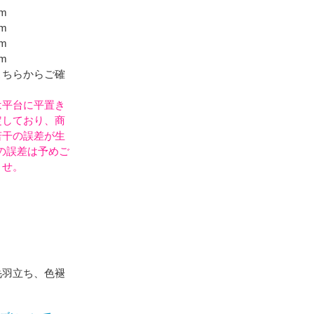
m
m
m
m
こちらからご確
は平台に平置き
定しており、商
若干の誤差が生
の誤差は予めご
ませ。
毛羽立ち、色褪