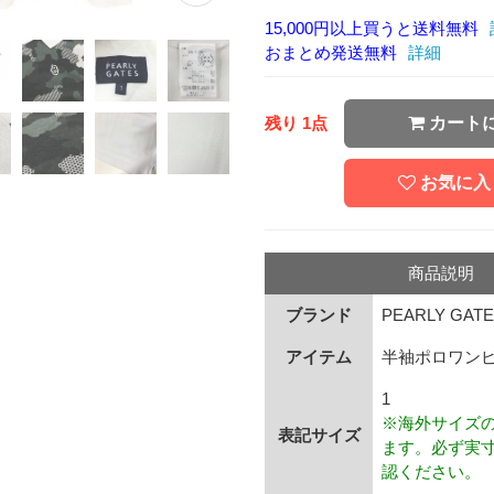
15,000円以上買うと送料無料
おまとめ発送無料
詳細
残り 1点
カート
お気に入
商品説明
ブランド
PEARLY GAT
アイテム
半袖ポロワン
1
※海外サイズ
表記サイズ
ます。必ず実
認ください。