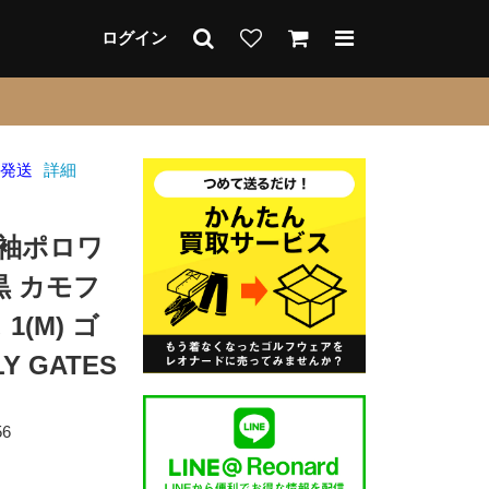
ログイン
日発送
詳細
半袖ポロワ
黒 カモフ
1(M) ゴ
Y GATES
56
F