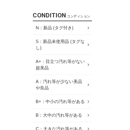
CONDITION
コンディション
N：新品 (タグ付き)
S：新品未使用品 (タグな
し)
A+：目立つ汚れ等がない
超美品
A：汚れ等が少ない美品
や良品
B+：中小の汚れ等がある
B：大中の汚れ等がある
C：大きな汚れ等がある