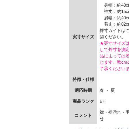
身幅：約48c
袖丈：約15c
肩幅：約40c
着丈：約82c
採寸ガイドは
実寸サイズ
認ください。
★実寸サイズ
して外寸を測
品によっては
じます。数cm
了承ください
特徴・仕様
適応時期
春 ・ 夏
商品ランク
B+
襟・裾汚れ・
コメント
せ