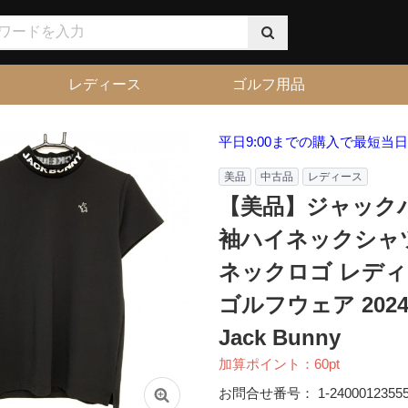
レディース
ゴルフ用品
平日9:00までの購入で最短当
美品
中古品
レディース
【美品】ジャック
袖ハイネックシャツ
ネックロゴ レディー
ゴルフウェア 202
Jack Bunny
加算ポイント：
60
pt
お問合せ番号：
1-2400012355