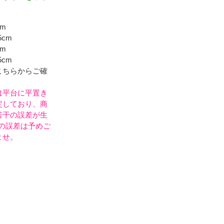
m
cm
m
cm
こちらからご確
は平台に平置き
定しており、商
若干の誤差が生
mの誤差は予めご
ませ。