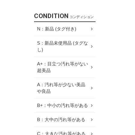
CONDITION
コンディション
N：新品 (タグ付き)
S：新品未使用品 (タグな
し)
A+：目立つ汚れ等がない
超美品
A：汚れ等が少ない美品
や良品
B+：中小の汚れ等がある
B：大中の汚れ等がある
C：大きな汚れ等がある