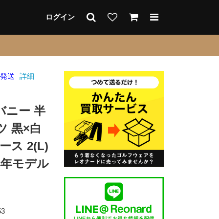
ログイン
日発送
詳細
バニー 半
 黒×白
ス 2(L)
4年モデル
53