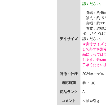
認ください。
身幅：約49c
袖丈：約15.5
肩幅：約39c
着丈：約60.5
採寸ガイドは
実寸サイズ
認ください。
★実寸サイズ
して外寸を測
品によっては
じます。数c
了承ください
特徴・仕様
2024年モデル
適応時期
春 ・ 夏
商品ランク
A
コメント
左袖糸引き