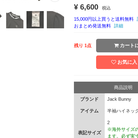
¥ 6,600
税込
15,000円以上買うと送料無料
おまとめ発送無料
詳細
残り 1点
カート
お気に入
商品説明
ブランド
Jack Bunny
アイテム
半袖ハイネッ
2
※海外サイズ
表記サイズ
ます。必ず実