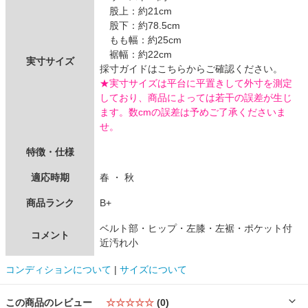
股上：約21cm
股下：約78.5cm
もも幅：約25cm
裾幅：約22cm
実寸サイズ
採寸ガイドはこちらからご確認ください。
★実寸サイズは平台に平置きして外寸を測定
しており、商品によっては若干の誤差が生じ
ます。数cmの誤差は予めご了承くださいま
せ。
特徴・仕様
適応時期
春 ・ 秋
商品ランク
B+
ベルト部・ヒップ・左膝・左裾・ポケット付
コメント
近汚れ小
コンディションについて
|
サイズについて
この商品のレビュー
☆☆☆☆☆
(0)